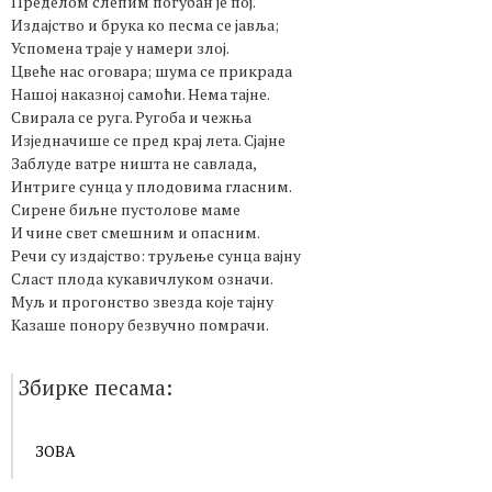
Пределом слепим погубан је пој.
Издајство и брука ко песма се јавља;
Успомена траје у намери злој.
Цвеће нас оговара; шума се прикрада
Нашој наказној самоћи. Нема тајне.
Свирала се руга. Ругоба и чежња
Изједначише се пред крај лета. Сјајне
Заблуде ватре ништа не савлада,
Интриге сунца у плодовима гласним.
Сирене биљне пустолове маме
И чине свет смешним и опасним.
Речи су издајство: труљење сунца вајну
Сласт плода кукавичлуком означи.
Муљ и прогонство звезда које тајну
Казаше понору безвучно помрачи.
Збирке песама:
ЗОВА