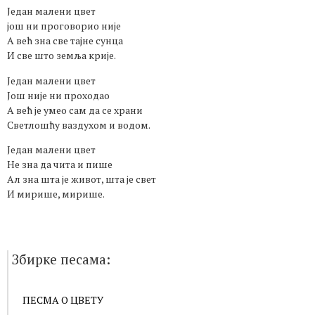
Један малени цвет
још ни проговорио није
А већ зна све тајне сунца
И све што земља крије.
Један малени цвет
Још није ни проходао
А већ је умео сам да се храни
Светлошћу ваздухом и водом.
Један малени цвет
Не зна да чита и пише
Ал зна шта је живот, шта је свет
И мирише, мирише.
Збирке песама:
ПЕСМА О ЦВЕТУ