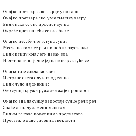
Онај ко претвара своје срце у поклон
Онај ко претвара свој ум у смешну ватру
Види како се око црвеног сунца
Окреће цвет палећи се гасећи се
Онај ко несебично уступа сунцу
Место на коме се реч ни ноћ не зауставља
Види птицу која лети изван зла
Излетевши из једне једначине ругајући се
Онај кога је савладао свет
И стране света одузете од сунца
Види чудо најдивније:
Око сунца кружи ружа земља је прошлост
Онај ко зна да сунцу недостаје сунце речи реч
Знаће да наду замени маштом
Видим га како пољупцима прелистава
Преостале дане уџбеник светлости