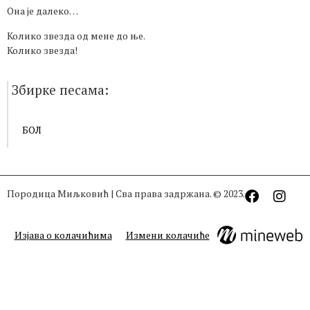
Она је далеко…
Колико звезда од мене до ње.
Колико звезда!
Збирке песама:
БОЛ
Породица Миљковић | Сва права задржана. © 2023.
Изјава о колачићима
Измени колачиће