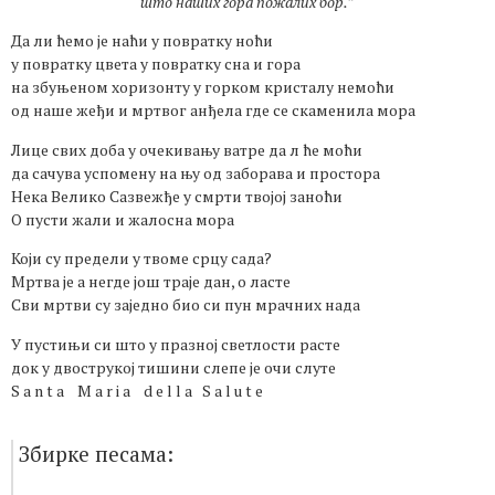
што наших гора пожалих бор.”
Да ли ћемо је наћи у повратку ноћи
у повратку цвета у повратку сна и гора
на збуњеном хоризонту у горком кристалу немоћи
од наше жеђи и мртвог анђела где се скаменила мора
Лице свих доба у очекивању ватре да л ће моћи
да сачува успомену на њу од заборава и простора
Нека Велико Сазвежђе у смрти твојој заноћи
О пусти жали и жалосна мора
Који су предели у твоме срцу сада?
Мртва је а негде још траје дан, о ласте
Сви мртви су заједно био си пун мрачних нада
У пустињи си што у празној светлости расте
док у двострукој тишини слепе је очи слуте
S a n t a M a r i a d e l l a S a l u t e
Збирке песама: