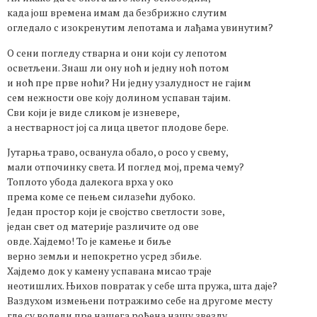
када још времена имам да безбрижно слутим
огледало с изокренутим лепотама и лађама увинутим?
О сени погледу стварна и они који су лепотом
осветљени. Знаш ли ону ноћ и једну ноћ потом
и ноћ пре прве ноћи? Ни једну узалудност не гајим
сем нежности ове коју долином успаван тајим.
Сви који је виде сликом је изневере,
а нестварност јој са лица цветог плодове бере.
Јутарња траво, осванула обало, о росо у свему,
мали отпочинку света. И поглед мој, према чему?
Топлото убода далекога врха у око
према коме се пењем силазећи дубоко.
Један простор који је својство светлости зове,
један свет од материје различите од ове
овде. Хајдемо! То је камење и биље
верно земљи и непокретно усред збиље.
Хајдемо док у камену успавана мисао траје
неотишлих. Њихов повратак у себе шта пружа, шта даје?
Ваздухом измењени потражимо себе на другоме месту
где су волели пре нашега рођена нашу звезду