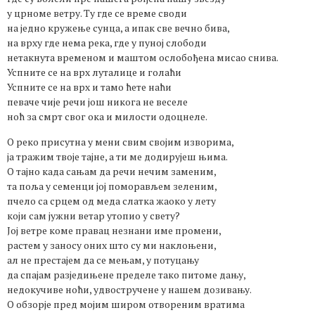
у црноме ветру. Ту где се време своди
на једно кружење сунца, а ипак све вечно бива,
на врху где нема река, где у пуној слободи
нетакнута временом и маштом ослобођена мисао снива.
Успните се на врх луталице и голаћи
Успните се на врх и тамо ћете наћи
певаче чије речи још никога не веселе
ноћ за смрт свог ока и милости одоцнеле.
О реко присутна у мени свим својим изворима,
ја тражим твоје тајне, а ти ме додирујеш њима.
О тајно када сањам да речи нечим заменим,
та поља у семенци јој поморављем зеленим,
пчело са срцем од меда слатка жаоко у лету
који сам јужни ветар утопио у свету?
Јој ветре коме правац незнани име промени,
растем у заносу оних што су ми наклоњени,
ал не престајем да се мењам, у потуцању
да спајам разједињене пределе тако питоме дању,
недокучиве ноћи, удвостручене у нашем дозивању.
О обзорје пред мојим широм отвореним вратима