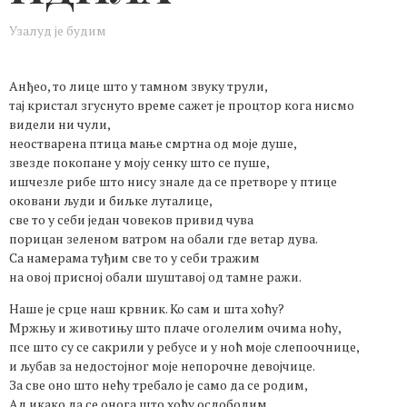
Узалуд је будим
Анђео, то лице што у тамном звуку трули,
тај кристал згуснуто време сажет је процтор кога нисмо
видели ни чули,
неостварена птица мање смртна од моје душе,
звезде покопане у моју сенку што се пуше,
ишчезле рибе што нису знале да се претворе у птице
оковани људи и биљке луталице,
све то у себи један човеков привид чува
порицан зеленом ватром на обали где ветар дува.
Са намерама туђим све то у себи тражим
на овој присној обали шуштавој од тамне ражи.
Наше је срце наш крвник. Ко сам и шта хоћу?
Мржњу и животињу што плаче оголелим очима ноћу,
псе што су се сакрили у ребусе и у ноћ моје слепоочнице,
и љубав за недостојног моје непорочне девојчице.
За све оно што нећу требало је само да се родим,
Ал икако да се онога што хоћу ослободим,