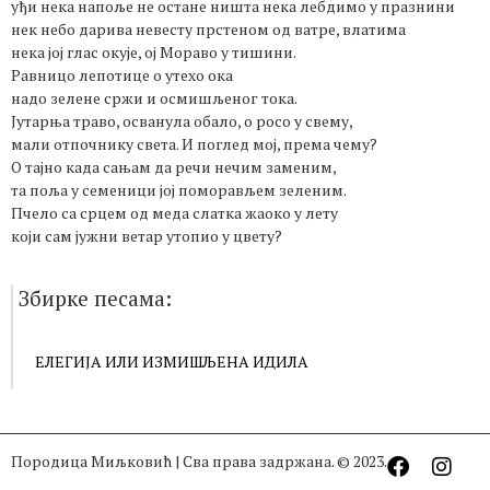
уђи нека напоље не остане ништа нека лебдимо у празнини
нек небо дарива невесту прстеном од ватре, влатима
нека јој глас окује, ој Мораво у тишини.
Равницо лепотице о утехо ока
надо зелене сржи и осмишљеног тока.
Јутарња траво, осванула обало, о росо у свему,
мали отпочнику света. И поглед мој, према чему?
О тајно када сањам да речи нечим заменим,
та поља у семеници јој поморављем зеленим.
Пчело са срцем од меда слатка жаоко у лету
који сам јужни ветар утопио у цвету?
Збирке песама:
ЕЛЕГИЈА ИЛИ ИЗМИШЉЕНА ИДИЛА
Породица Миљковић | Сва права задржана. © 2023.