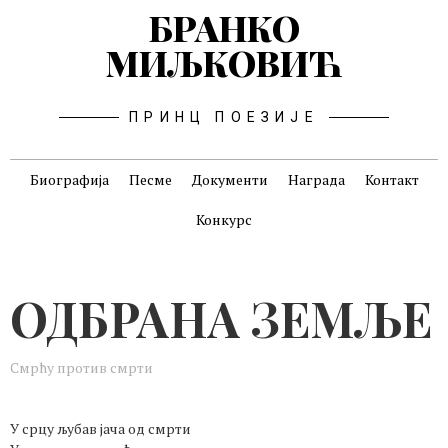
БРАНКО
МИЉКОВИЋ
ПРИНЦ ПОЕЗИЈЕ
Биографија
Песме
Документи
Награда
Контакт
Конкурс
ОДБРАНА ЗЕМЉЕ
Смрћу против смрти
У срцу љубав јача од смрти