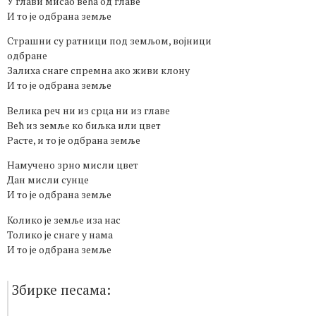
У глави мисао већа од главе
И то је одбрана земље
Страшни су ратници под земљом, војници
одбране
Залиха снаге спремна ако живи клону
И то је одбрана земље
Велика реч ни из срца ни из главе
Већ из земље ко биљка или цвет
Расте, и то је одбрана земље
Намучено зрно мисли цвет
Дан мисли сунце
И то је одбрана земље
Колико је земље иза нас
Толико је снаге у нама
И то је одбрана земље
Збирке песама: