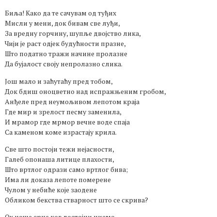
Биља! Како да те сачувам од туђих
Мисли у мени, док бивам све луђи,
За вредну горчину, шупље двојство лика,
Чији је раст одјек будућности празне,
Што податно тражи начине пролазне
Да бујалост своју непролазно слика.
Још мало и заћутаћу пред тобом,
Док бдиш оноцветно над испражњеним гробом,
Анђеле пред неумољивом лепотом краја
Где мир и зрелост песму заменила,
И мрамор где мрмор вечне воде спаја
Са каменом коме израстају крила.
Све што постоји тежи нејасности,
Галеб опонаша литице плахости,
Што вртлог одрази само вртлог бива;
Има ли доказа лепоте померене
Чулом у небиће које заодене
Обликом бекства стварност што се скрива?
Ох наше срце ког достојни нисмо