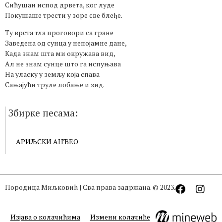
Сићушан испод дрвета, ког луде
Покушаше трести у зоре све блеђе.
Ту врста тла проговори са гране
Заведена од сунца у непојамне дане,
Када знам шта ми окружава вид,
Ал не знам сунце што га испуњава
На уласку у земљу која спава
Сањајући труле лобање и зид.
Збирке песама:
АРИЉСКИ АНЂЕО
Породица Миљковић | Сва права задржана. © 2023.
Изјава о колачићима
Измени колачиће