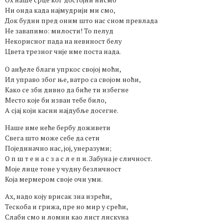
Ни онда када најмудрији ми смо,
Док будни пред оним што нас сном превлада
Не завапимо: милости! То пелуд
Некорисног пада на невиност белу
Цвета трезног чије име поста нада.
О анђеле благи упркос својој моћи,
Ил управо због ње, ватро са својом ноћи,
Како се зби дивно да биће ти избегне
Место које би изван тебе било,
А сјај који касни најдубље досегне.
Наше име неће бербу доживети
Свега што може себе да сети
Појединачно нас, јој, унеразуми;
О п ш т е н а с з а с л е п и. Забуна је сличност.
Моје лице тоне у чудну безличност
Која мермером своје очи уми.
Ах, надо коју врисак зна изрећи,
Тескоба и грижа, пре но мир у срећи,
Слаби смо и ломни као лист лискуна