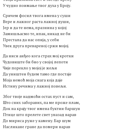
У чудно поимање твог духа у Броју.
Сричем фосил твога имена у суши
Вере и лажног раста лажној души,
Јер и да те нема, празнина у којој
Замишљасмо те, ипак, никад не би
Престала да нас опија, у себи
Увек друга превареној сржи мојој.
Да ниси анђео кога страх мој кротки
Чудовиште би био у својој лепоти
Чије порекло у мојој је жељи
Да уништен будем тамо где постаје
Моја немоћ моја снага која даје
Истину речима у лажној повељи.
Због твоје надмоћи остах пуст и сам,
Што сних заборавих, па ме проже плам,
Док на крају твог имена буктии баршун
Птице што прелете свет уназад варав
До мириса руже у камену. Бар шум
Насликане гране да помери нарав