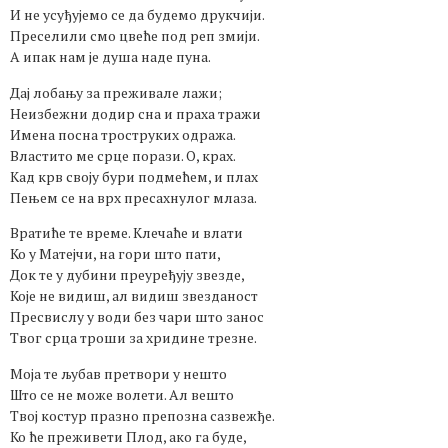
И не усуђујемо се да будемо друкчији.
Преселили смо цвеће под реп змији.
А ипак нам је душа наде пуна.
Дај лобању за преживале лажи;
Неизбежни додир сна и праха тражи
Имена посна троструких одража.
Властито ме срце порази. О, крах.
Кад крв своју бури подмећем, и плах
Пењем се на врх пресахнулог млаза.
Вратиће те време. Клечаће и влати
Ко у Матејчи, на гори што пати,
Док те у дубини преуређују звезде,
Које не видиш, ал видиш звезданост
Пресвислу у води без чари што занос
Твог срца троши за хридине трезне.
Моја те љубав претвори у нешто
Што се не може волети. Ал вешто
Твој костур празно препозна сазвежђе.
Ко ће преживети Плод, ако га буде,