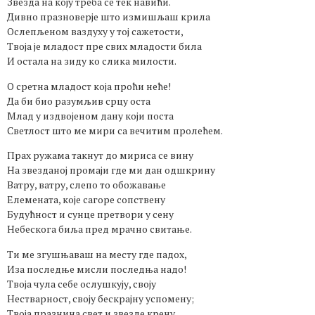
Звезда на коју треба се тек навићи.
Дивно празноверје што измишљаш крила
Ослепљеном ваздуху у тој сажетости,
Твоја је младост пре свих младости била
И остала на зиду ко слика милости.
О сретна младост која проћи неће!
Да би био разумљив срцу оста
Млад у издвојеном дану који поста
Светлост што ме мири са вечитим пролећем.
Прах ружама такнут до мириса се вину
На звезданој промаји где ми дан одшкрину
Ватру, ватру, слепо то обожавање
Елемената, које сагоре сопствену
Будућност и сунце претвори у сену
Небескога биља пред мрачно свитање.
Ти ме згушњаваш на месту где падох,
Иза последње мисли последња надо!
Твоја чула себе ослушкују, своју
Нестварност, своју бескрајну успомену;
Твоја празнина свет и звезде крену