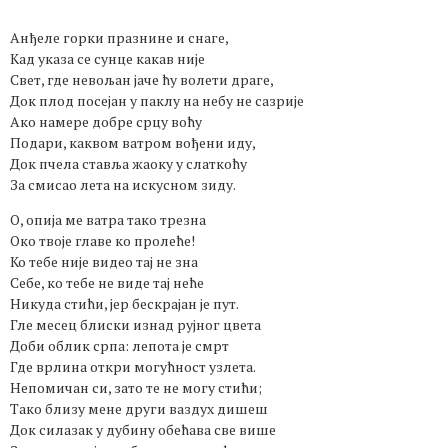
Анђеле горки празнине и снаге,
Кад указа се сунце какав није
Свет, где невољан јаче ћу волети драге,
Док плод посејан у паклу на небу не сазрије
Ако намере добре срцу воћу
Подари, каквом ватром вођени иду,
Док пчела ставља жаоку у слаткоћу
За смисао лета на искусном зиду.
О, опија ме ватра тако трезна
Око твоје главе ко пролеће!
Ко тебе није видео тај не зна
Себе, ко тебе не виде тај неће
Никуда стићи, јер бескрајан је пут.
Гле месец блиски изнад рујног цвета
Доби облик српа: лепота је смрт
Где врлина откри могућност узлета.
Непомичан си, зато те не могу стићи;
Тако близу мене други ваздух дишеш
Док силазак у дубину обећава све више