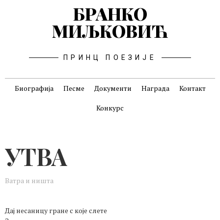
БРАНКО
МИЉКОВИЋ
ПРИНЦ ПОЕЗИЈЕ
Биографија
Песме
Документи
Награда
Контакт
Конкурс
УТВА
Ватра и ништа
Дај несаницу гране с које слете