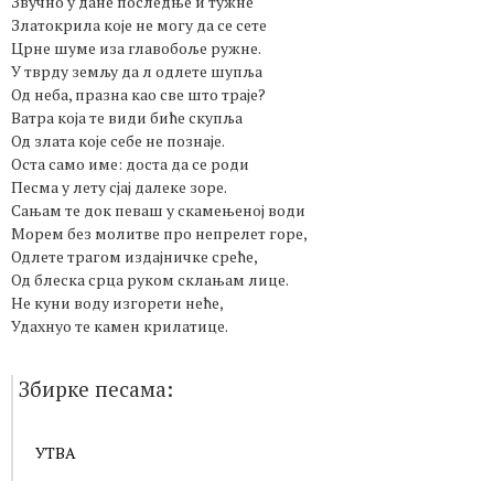
Звучно у дане последње и тужне
Златокрила које не могу да се сете
Црне шуме иза главобоље ружне.
У тврду земљу да л одлете шупља
Од неба, празна као све што траје?
Ватра која те види биће скупља
Од злата које себе не познаје.
Оста само име: доста да се роди
Песма у лету сјај далеке зоре.
Сањам те док певаш у скамењеној води
Морем без молитве про непрелет горе,
Одлете трагом издајничке среће,
Од блеска срца руком склањам лице.
Не куни воду изгорети неће,
Удахнуо те камен крилатице.
Збирке песама:
УТВА