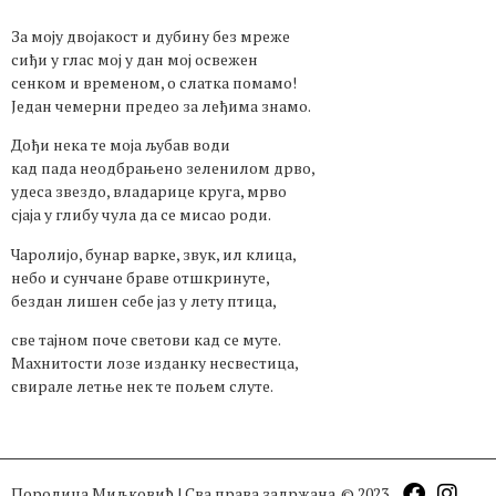
За моју двојакост и дубину без мреже
сиђи у глас мој у дан мој освежен
сенком и временом, о слатка помамо!
Један чемерни предео за леђима знамо.
Дођи нека те моја љубав води
кад пада неодбрањено зеленилом дрво,
удеса звездо, владарице круга, мрво
сјаја у глибу чула да се мисао роди.
Чаролијо, бунар варке, звук, ил клица,
небо и сунчане браве отшкринуте,
бездан лишен себе јаз у лету птица,
све тајном поче светови кад се муте.
Махнитости лозе изданку несвестица,
свирале летње нек те пољем слуте.
Породица Миљковић | Сва права задржана. © 2023.