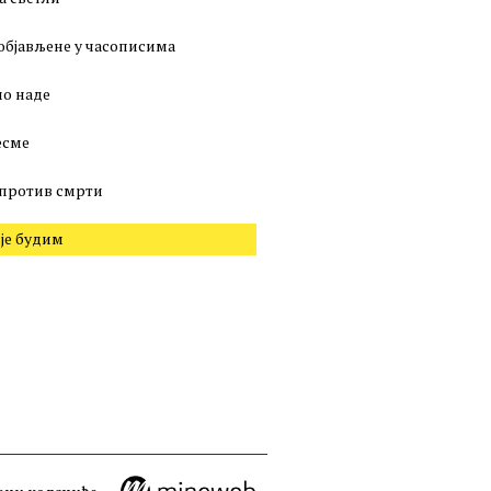
објављене у часописима
о наде
есме
против смрти
 је будим