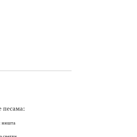
е песама:
и ништа
а светли