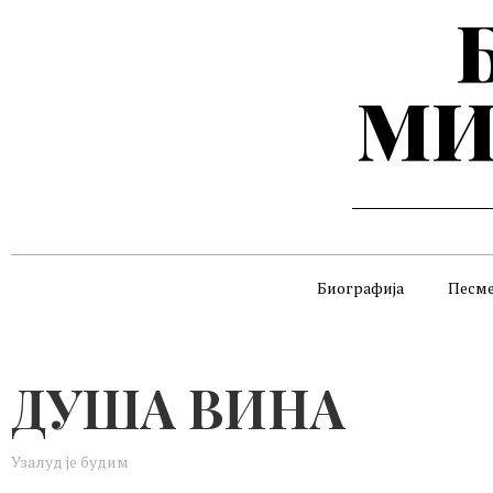
МИ
Биографија
Песм
ДУША ВИНА
Узалуд је будим