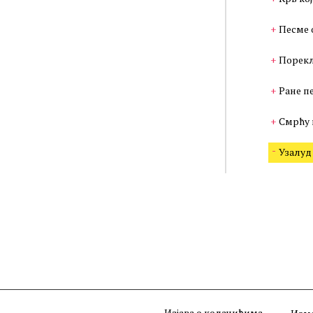
Песме 
Порекл
Ране п
Смрћу 
Узалуд
Изјава о колачићима