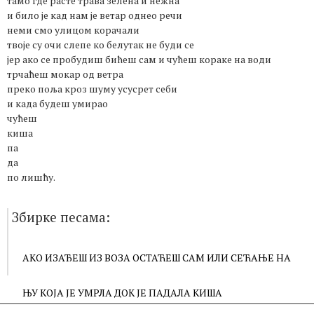
тамо где расте трава зелена и нежна
и било је кад нам је ветар однео речи
неми смо улицом корачали
твоје су очи слепе ко белутак не буди се
јер ако се пробудиш бићеш сам и чућеш кораке на води
трчаћеш мокар од ветра
преко поља кроз шуму усусрет себи
и када будеш умирао
чућеш
киша
па
да
по лишћу.
Збирке песама:
АКО ИЗАЂЕШ ИЗ ВОЗА ОСТАЋЕШ САМ ИЛИ СЕЋАЊЕ НА
ЊУ КОЈА ЈЕ УМРЛА ДОК ЈЕ ПАДАЛА КИША