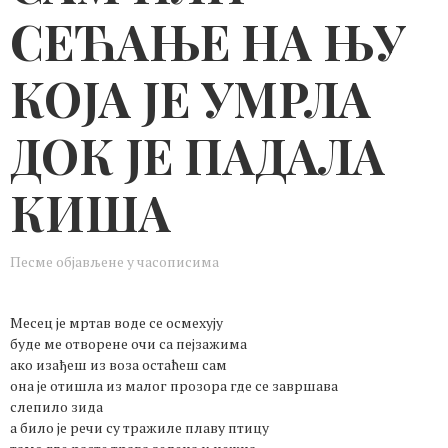
СЕЋАЊЕ НА ЊУ
КОЈА ЈЕ УМРЛА
ДОК ЈЕ ПАДАЛА
КИША
Песме објављене у часописима
Месец је мртав воде се осмехују
буде ме отворене очи са пејзажима
ако изађеш из воза остаћеш сам
она је отишла из малог прозора где се завршава
слепило зида
а било је речи су тражиле плаву птицу