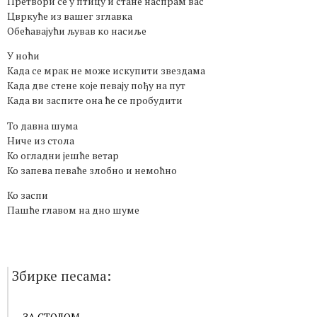
Претвори се у птицу и стане наспрам вас
Цвркуће из вашег зглавка
Обећавајући љував ко насиље
У ноћи
Када се мрак не може искупити звездама
Када две стене које певају пођу на пут
Када ви заспите она ће се пробудити
То давна шума
Ниче из стола
Ко огладни јешће ветар
Ко запева певаће злобно и немоћно
Ко заспи
Пашће главом на дно шуме
Збирке песама:
ЗА СТОЛОМ