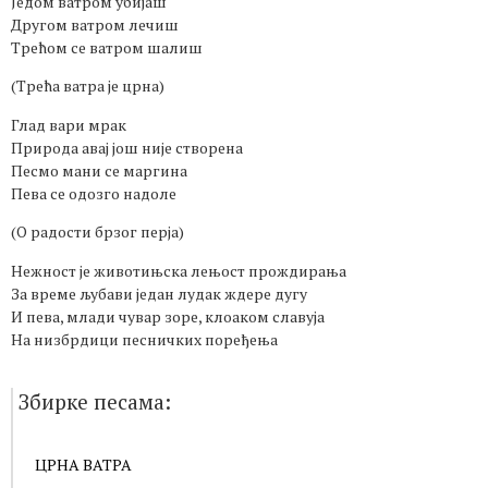
Једом ватром убијаш
Другом ватром лечиш
Трећом се ватром шалиш
(Трећа ватра је црна)
Глад вари мрак
Природа авај још није створена
Песмо мани се маргина
Пева се одозго надоле
(О радости брзог перја)
Нежност је животињска лењост прождирања
За време љубави један лудак ждере дугу
И пева, млади чувар зоре, клоаком славуја
На низбрдици песничких поређења
Збирке песама:
ЦРНА ВАТРА