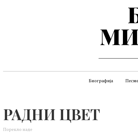
МИ
Биографија
Песм
РАДНИ ЦВЕТ
Порекло наде