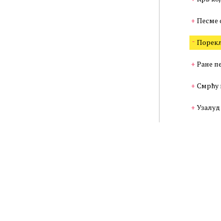
Песме 
Порекл
Ране п
Смрћу 
Узалуд