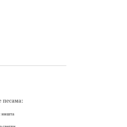
е песама:
и ништа
а светли