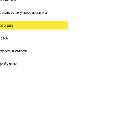
објављене у часописима
о наде
есме
против смрти
 је будим