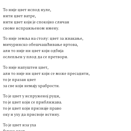
То није цвет испод нуле,
нити цвет ватре,
нити цвет који је спокојно сличан
своме испражњеном имену.
То није земља на столу: цвет за жвакање,
мичуринско обешчашћивање вртова,
али то није ни цвет који одбија
ослепљен у плод да се претвори.
То није напуштен цвет,
али то није ни цвет који се може пресадити,
то је празан цвет
за све који немају храбрости.
То је цвет у испруженој руци,
то је цвет који се приближава.
то је цвет који признаје право
оку и уху да присвоје истину.
То је цвет иза уха
бучни цвет,