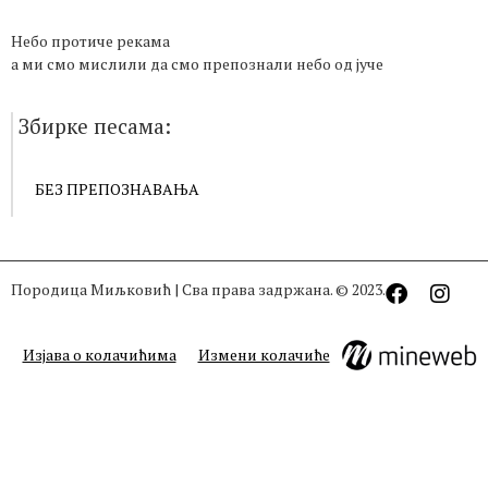
Небо протиче рекама
а ми смо мислили да смо препознали небо од јуче
Збирке песама:
БЕЗ ПРЕПОЗНАВАЊА
Породица Миљковић | Сва права задржана. © 2023.
Изјава о колачићима
Измени колачиће