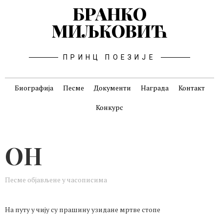
БРАНКО
МИЉКОВИЋ
ПРИНЦ ПОЕЗИЈЕ
Биографија
Песме
Документи
Награда
Контакт
Конкурс
ОН
Песме објављене у часописима
На путу у чију су прашину узидане мртве стопе