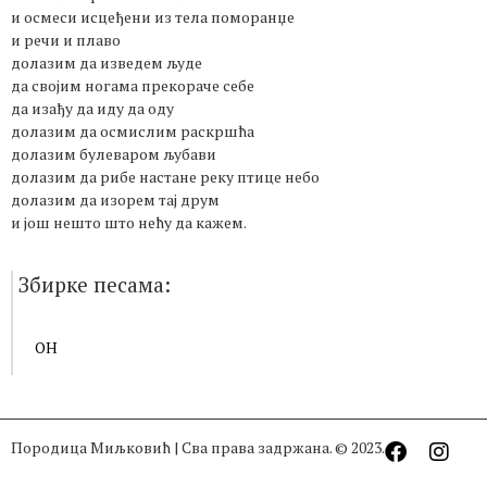
и осмеси исцеђени из тела поморанџе
и речи и плаво
долазим да изведем људе
да својим ногама прекораче себе
да изађу да иду да оду
долазим да осмислим раскршћа
долазим булеваром љубави
долазим да рибе настане реку птице небо
долазим да изорем тај друм
и још нешто што нећу да кажем.
Збирке песама:
ОН
Породица Миљковић | Сва права задржана. © 2023.