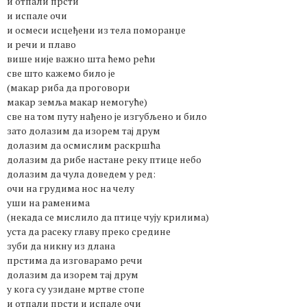
и отпали прсти
и испале очи
и осмеси исцеђени из тела поморанџе
и речи и плаво
више није важно шта ћемо рећи
све што кажемо било је
(макар риба да проговори
макар земља макар немогуће)
све на том путу нађено је изгубљено и било
зато долазим да изорем тај друм
долазим да осмислим раскршћа
долазим да рибе настане реку птице небо
долазим да чула доведем у ред:
очи на грудима нос на челу
уши на раменима
(некада се мислило да птице чују крилима)
уста да расеку главу преко средине
зуби да никну из длана
прстима да изговарамо речи
долазим да изорем тај друм
у кога су узидане мртве стопе
и отпали прсти и испале очи