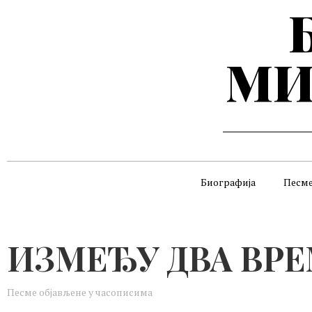
МИ
Биографија
Песм
ИЗМЕЂУ ДВА ВР
Песме објављене у часописима