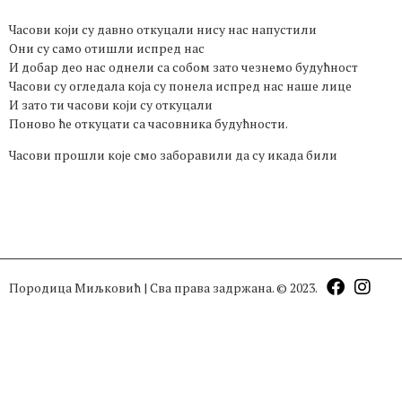
Часови који су давно откуцали нису нас напустили
Они су само отишли испред нас
И добар део нас однели са собом зато чезнемо будућност
Часови су огледала која су понела испред нас наше лице
И зато ти часови који су откуцали
Поново ће откуцати са часовника будућности.
Часови прошли које смо заборавили да су икада били
Породица Миљковић | Сва права задржана. © 2023.