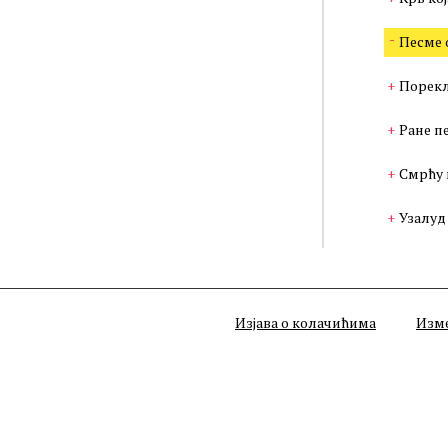
Песме 
Порекл
Ране п
Смрћу 
Узалуд
Изјава о колачићима
Изм