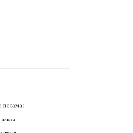
е песама:
и ништа
а светли