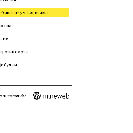
објављене у часописима
о наде
есме
против смрти
 је будим
ени колачиће