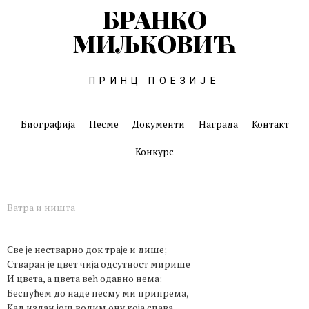
БРАНКО
МИЉКОВИЋ
ПРИНЦ ПОЕЗИЈЕ
Биографија
Песме
Документи
Награда
Контакт
Конкурс
Ватра и ништа
Све је нестварно док траје и дише;
Стваран је цвет чија одсутност мирише
И цвета, а цвета већ одавно нема:
Беспућем до наде песму ми припрема,
Кад издан још волим ону која спава.