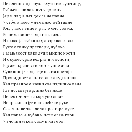
Нек лепше од звука слути ми суштину,
Губљење вида и пут у долину.
Јер и пад је лет док се не падне
У себе; а тамо – нема нас, већ гадне
Кљују нас птице и ругло смо свима;
Ко нема више срца тај га има.
И пакао је љубав кад дозревање ока
Ружу у слику претвори, дубока
Расањаност да јој луди мирис кроти
И одузме срце ведрини и лепоти,
Јер ако крајности исто сунце доји
Сувишно је срце где песма постоји.
Провидност лепоту опседну да плане
Кад презиром казни све излишне дане
Где досада је врлина без наде
Пепео одблеска који упознаде
Испражњен југ и посвећене руке
Сјајем нове звезде за прастаре муке
Кад пакао је љубав и исти огањ гори
У злочиначком срцу и на гори.