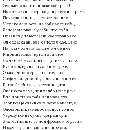
Успомено златни праже заборава!
Из пресађеног отрова дан расте и спрема
Почетак лепоте, а лепоте још нема:
У прекомерности и изобиљу се губи,
Лепо је мањкање у себи што љуби
Празнину и место још неопорављено
Од одласка анђела, свисло биље. Сено
На трагу одлуталог цвета чије име
Мирише изван врта и води ме
До чистих места, нестварних без наде,
Ружо померена најслађи мој јаде,
О како дивно трајеш измерена
Својом одсутношћу, одважно мислена.
Ватро безболна, о жестино даха
Оног чега нема, примедбо мог праха,
Што приста на себе, али наде пун,
Због које је сваки свршетак непотпун,
Одсевом циља непрозирност смири,
Увреду глине сунцу, сјај рашири.
Зид мутни што се под фреском отрезни
И ојача празни занос неопрезни,