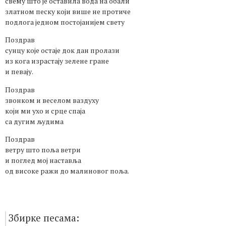
свему што је оставила вода на обали
златном песку који више не протиче
подлога једном постојанијем свету
Поздрав
сунцу које остаје док дан пролази
из кога израстају зелене гране
и певају.
Поздрав
звонком и веселом ваздуху
који ми ухо и срце спаја
са дугим људима
Поздрав
ветру што поља ветри
и поглед мој наставља
од високе ражи до малиновог поља.
Збирке песама: