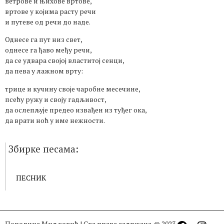
ветрове и њихове вртове,
вртове у којима расту речи
и путеве од речи до наде.
Однесе га пут низ свет,
однесе га ђаво међу речи,
да се удвара својој властитој сенци,
да пева у лажном врту:
трице и кучину своје чаробне месечине,
псећу ружу и своју гадљивост,
да ослепљује предео извађен из туђег ока,
да врати ноћ у име нежности.
Збирке песама:
ПЕСНИК
Породица Миљковић | Сва права задржана. © 2023.