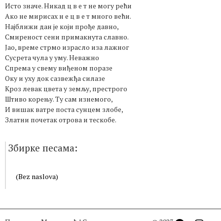
Исто значе. Никад ц в е т не могу рећи
Ако не мирисах н е ц в е т много већи.
Најближи дан је који прође давно,
Смиреност сени примакнута славно.
Јао, време стрмо израсло иза лажног
Сусрета чула у уму. Неважно
Спрема у свему виђеном поразе
Оку и уху док сазвежђа силазе
Кроз левак цвета у земљу, престрого
Штиво корењу. Ту сам изнемого,
И вишак ватре поста сунцем злобе,
Златни почетак отрова и тескобе.
Збирке песама:
(Bez naslova)