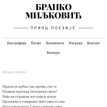
БРАНКО
МИЉКОВИЋ
ПРИНЦ ПОЕЗИЈЕ
Биографија
Песме
Документи
Награда
Контакт
Конкурс
Ватра и ништа
Празно је дубље. Јао, време, где те
Пламен пресеца. Оспорени свете!
Није ли страшан лет који је доказ
Празнине у стварима. Цвет уместо ока
Исто сунце виде. Слепо слепим само