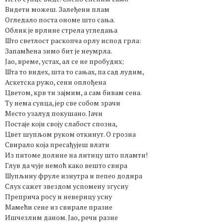
Видети можеш. Залеђени плам
Огледало поста ономе што сања.
Облик је врлине стрела угледања
Што светлост раскопча орлу испод грла:
Запамћена зимо бит је неумрла.
Јао, време, устах, ал се не пробудих;
Шта то видех, шта то сањах, па сад лудим,
Аскетска ружо, сени оплођена
Цветом, крв ти зајмим, а сам бивам сена.
Ту нема сунца, јер све собом зрачи
Место узалуд покушано. Јачи
Постаје који своју слабост спозна,
Цвет шупљом руком откинут. О грозна
Свирало која пресађујеш влати
Из питоме долине на литицу што пламти!
Глув да чује немоћ како вешто свира
Шупљину фруле изнутра и пепео додира
Слух сажет звездом успомену згусну
Преприча росу и неверицу усну
Мамећи сене из свирале празне
Ишчезлим даном. Јао, речи разне