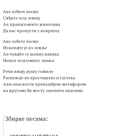
Ако хоћете песму
Сиђите под земљу
Ал припитомите животињу
Да вас пропусти у повратку
Ако хоћете песму
Ископајте је из земље
Ал чувајте се њених навика
Њеног подземног знања
Речи имају душу гомиле
Разнежује их просташтво и гугутка
Али опасности превазиђене метафором
на другоме ће месту запевати опасније.
Збирке песама: