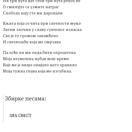
Ил три пута дат себи три пута рекох не
О смилујте се узмите натраг
Слободу коју сте ми даровали
Књига која се чита при светлости муње
Затим злочин у славу сунчевог изласка
Све је то громом запамћено
И светлошћу која ме смрзава
Па хоће ли ми онда бити опроштена
Моја неумешна љубав моје време
Које ме је више опијало него хранило
Моја тужна глава која ме изгубила.
Збирке песама:
ЗЛА СВЕСТ