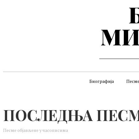
МИ
Биографија
Песм
ПОСЛЕДЊА ПЕС
Песме објављене у часописима