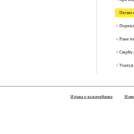
Песме 
Порекл
Ране п
Смрћу 
Узалуд
Изјава о колачићима
Изм