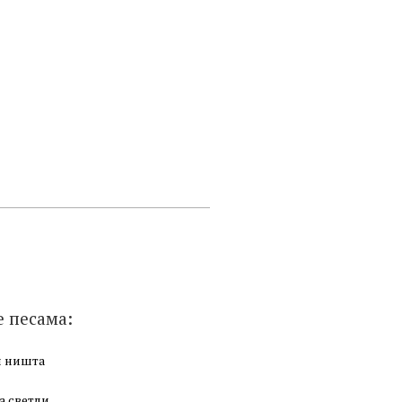
е песама:
и ништа
а светли