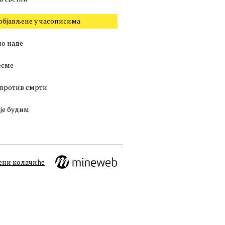
објављене у часописима
о наде
есме
против смрти
 је будим
ени колачиће