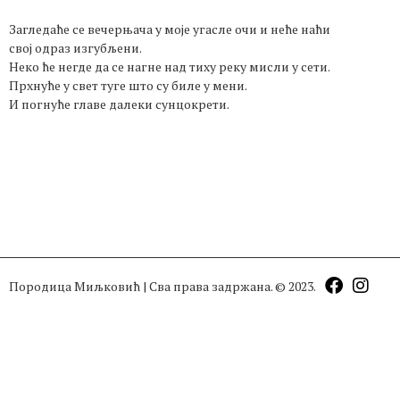
Загледаће се вечерњача у моје угасле очи и неће наћи
свој одраз изгубљени.
Неко ће негде да се нагне над тиху реку мисли у сети.
Прхнуће у свет туге што су биле у мени.
И погнуће главе далеки сунцокрети.
Породица Миљковић | Сва права задржана. © 2023.