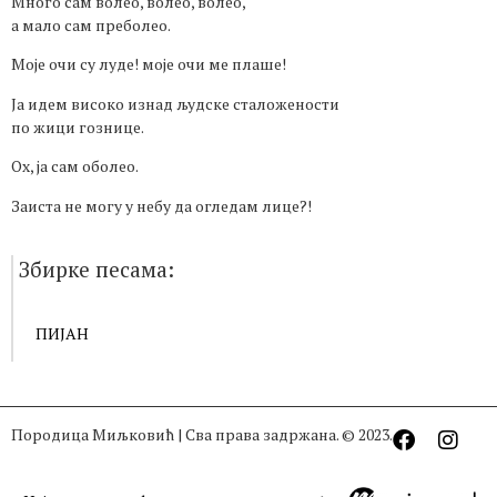
Много сам волео, волео, волео,
а мало сам преболео.
Моје очи су луде! моје очи ме плаше!
Ја идем високо изнад људске сталожености
по жици гознице.
Ох, ја сам оболео.
Заиста не могу у небу да огледам лице?!
Збирке песама:
ПИЈАН
Породица Миљковић | Сва права задржана. © 2023.