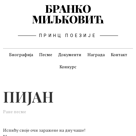
БРАНКО
МИЉКОВИЋ
ПРИНЦ ПОЕЗИЈЕ
Биографија
Песме
Документи
Награда
Контакт
Конкурс
ПИЈАН
Ране песме
Испићу своје очи заражене на дну чаше!