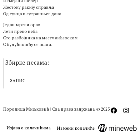
Исмејани шећер
Жестоку ракију справља
Од сунца и сутрашњег дана
Један мртви орао
Лети преко неба
Сто разбојника на месту анђеоском
С будућношћу се шали.
Збирке песама:
ЗАПИС
Породица Миљковић | Сва права задржана. © 2023.
Изјава о колачићима
Измени колачиће