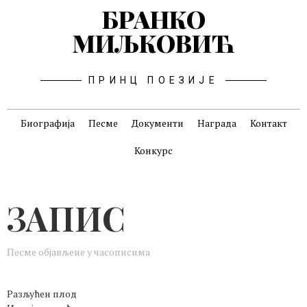
БРАНКО
МИЉКОВИЋ
ПРИНЦ ПОЕЗИЈЕ
Биографија
Песме
Документи
Награда
Контакт
Конкурс
ЗАПИС
Песме објављене у часописима
Разљућен плод