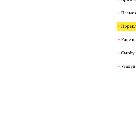
Песме 
Порекл
Ране п
Смрћу 
Узалуд