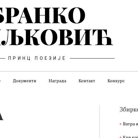
БРАНКО
ЉКОВИЋ
ПРИНЦ ПОЕЗИЈЕ
е
Документи
Награда
Контакт
Конкурс
А
Збирк
Ватра 
Крв кој