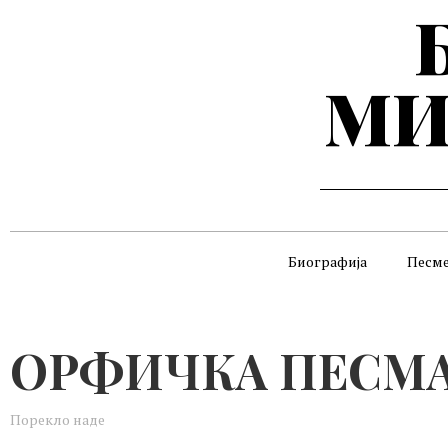
МИ
Биографија
Песм
ОРФИЧКА ПЕСМ
Порекло наде