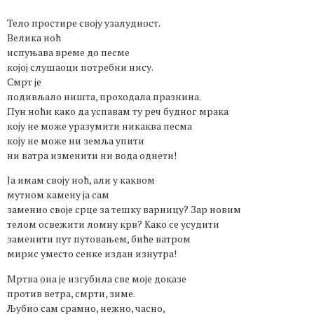
Тело простире своју узалудност.
Велика ноћ
испуњава време до песме
којој слушаоци потребни нису.
Смрт је
подивљало ништа, проходала празнина.
Пун ноћи како да успавам ту реч будног мрака
коју не може уразумити никаква песма
коју не може ни земља упити
ни ватра изменити ни вода однети!
Ја имам своју ноћ, али у каквом
мутном камену ја сам
заменио своје срце за тешку варницу? Зар новим
телом освежити ломну крв? Како се усудити
заменити пут путовањем, биће ватром
мирис уместо сенке издан изнутра!
Мртва она је изгубила све моје доказе
против ветра, смрти, зиме.
Љубио сам срамно, нежно, часно,