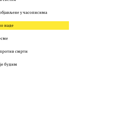
објављене у часописима
о наде
есме
против смрти
 је будим