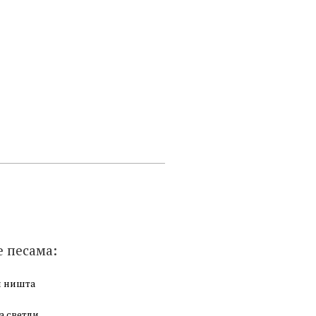
е песама:
и ништа
а светли