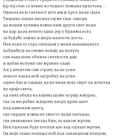
јер чуј глас се неких из чудног помаља кристала…
Однела их је светлост што им је кроз длан сјала.
Тишино палих висина тај ме глас заводи
да новим чулима измислим други свет води
на дар да јој лепоту каже, јер у брдима оста
за будуће земље и мора жалости доста.
Нек ходи ту гору опходом у мени ненавикнута
добдићу је на своме лежају да долута
сан када нове облике светлости даје
и љубав испуни све мрачне одаје.
Ал у вечитом сам страху да не усни
лепоте пакла ноћ загробну на усни.
одвео бих је одавде да не види моју смрт од почетка
до краја света,
од ових обала на којима шуме играју жмурке,
где за несрећне ждераче ватре црни цвет
под каменом цвета,
где тирани измисле уместо људи патуљке,
где унакажена звезда бди, за даном жртви.
Нек одлазак буде потпун као кад одлазе мртви.
Од моје главе почиње ноћ под запандном птицом;