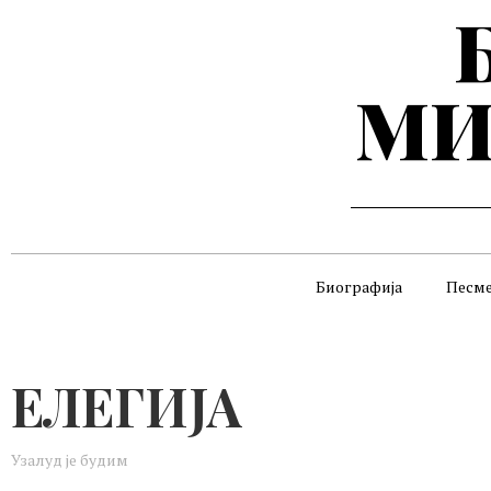
МИ
Биографија
Песм
ЕЛЕГИЈА
Узалуд је будим