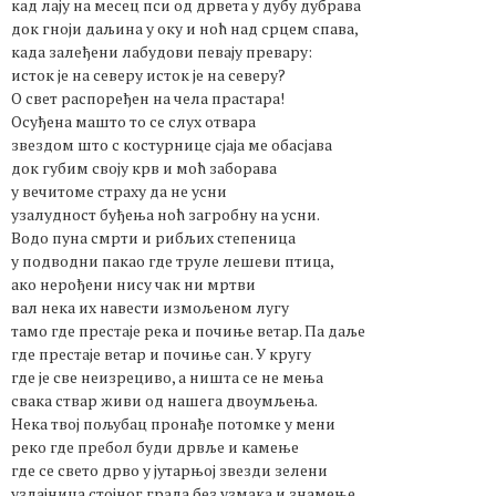
кад лају на месец пси од дрвета у дубу дубрава
док гноји даљина у оку и ноћ над срцем спава,
када залеђени лабудови певају превару:
исток је на северу исток је на северу?
О свет распоређен на чела прастара!
Осуђена машто то се слух отвара
звездом што с костурнице сјаја ме обасјава
док губим своју крв и моћ заборава
у вечитоме страху да не усни
узалудност буђења ноћ загробну на усни.
Водо пуна смрти и рибљих степеница
у подводни пакао где труле лешеви птица,
ако нерођени нису чак ни мртви
вал нека их навести измољеном лугу
тамо где престаје река и почиње ветар. Па даље
где престаје ветар и почиње сан. У кругу
где је све неизрециво, а ништа се не мења
свака ствар живи од нашега двоумљења.
Нека твој пољубац пронађе потомке у мени
реко где пребол буди дрвље и камење
где се свето дрво у јутарњој звезди зелени
уздајница стојног града без узмака и знамење