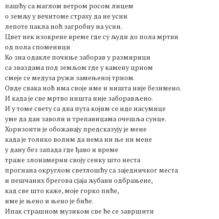
пашћу са маглом ветром росом лицем
о земљу у вечитоме страху да не усни
лепоте пакла ноћ загробну на усни.
Цвет нек изокрене време где су људи до пола мртви
од пола споменици
Ко зна одакле почиње заборав у размирици
са зваздама под земљом где у камену црном
смеје се медуза ружи замењеној трном.
Овде свака ноћ има своје име и ништа није безимено.
И када је све мртво ништа није заборављено.
И у томе свету са два пута којим се иде насумице
уме да дан заволи и трепавицама очешља сунце.
Хоризонти је обожавају предсказују је мене
када је толико волим да нема ни ње ни мене
у дану без запада где ђаво и време
траже злонамерни своју сенку што неста
прогнана округлом светлошћу са заједничког места
и пешчаних брегова сјаја љубави одбрањене,
кад све што каже, моје горко пиће,
име је њено и њено је биће.
Ипак страшном музиком све ће се завршити