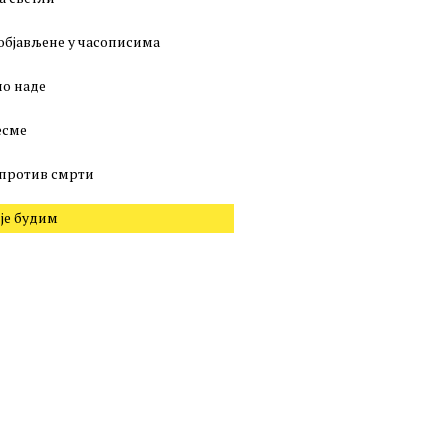
објављене у часописима
о наде
есме
против смрти
 је будим