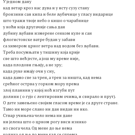
У једном дану
кад ветар кроз нас дува и у исту сузу стану
бронзини сан кипа и беле љубичице у гласу видарице
што тражи твоје небо о кишо о чарабнице
у ноћи која другачије сања дан
дубину љубави измерене сенком куле и сан
флогистонске ватре будан у забави
са химером црног ветра над водом без љубави.
Треба посумњати у тишину која крије
све што већ јесте, а још му време није,
када плодови гњију, а не зру;
када руке имају очи у сну,
када дамо све за трен, а трен за ништа, кад нема
срећног острва у горком мору према
злој планини у којој ноћ изгуби пут
долини ( о гујо с лептировим очима, и свирало и прут).
О дете замењено својим гласом време је са друге стране.
Тамо ни море слано ни дан видан ни ико.
Ствар учињена чело нема ни дане
ни јелена што о црном рогу виси изнико
из свога чела. Од мене до ње нема
колико од ње до мене кад се спрема