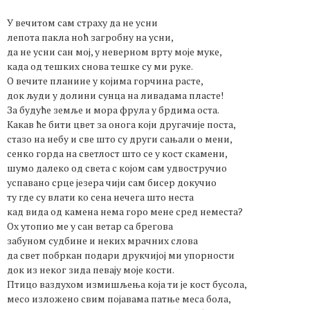
У вечитом сам страху да не усни
лепота пакла ноћ загробну на усни,
да не усни сан мој, у неверном врту моје муке,
када од тешких снова тешке су ми руке.
О вечите планине у којима горчина расте,
док људи у долини сунца на ливадама пласте!
За будуће земље и мора фрула у брдима оста.
Какав ће бити цвет за онога који другачије поста,
стазо на небу и све што су други сањали о мени,
сенко горда на светлост што се у кост скамени,
шумо далеко од света с којом сам удвостручио
успавано срце језера чији сам бисер докучио
ту где су влати ко сена нечега што неста
кад вида од камена нема горо мене сред неместа?
Ох утопио ме у сан ветар са брегова
забуном судбине и неких мрачних слова
да свет побркан подари друкчијој ми упорности
док из неког зида певају моје кости.
Птицо ваздухом измишљења која ти је кост бусола,
месо изложено свим појавама патње меса бола,