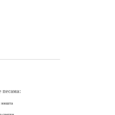
е песама:
и ништа
а светли