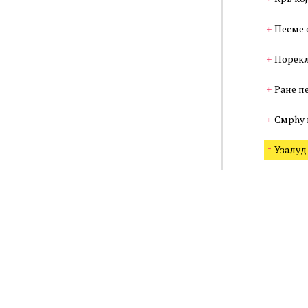
Песме 
Порекл
Ране п
Смрћу 
Узалуд