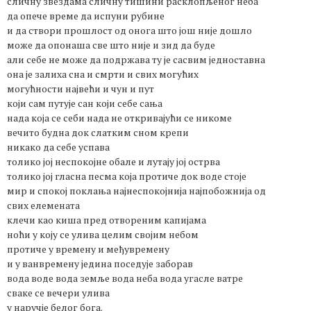
сличну звездама сличну тишини расклопљеног неба
да опече време да испуни рубине
и да створи прошлост од онога што још није дошло
може да опонаша све што није и зид да буде
али себе не може да подржава ту је сасвим једноставна
она је залиха сна и смрти и свих могућих
могућности највећи и чун и пут
који сам путује сан који себе сања
нада која се себи нада не откривајући се никоме
вечито будна док слатким сном крепи
никако да себе успава
толико јој неспокојне обале и лутају јој острва
толико јој гласна песма која протиче док воде стоје
мир и спокој поклања најнеспокојнија најпобожнија од
свих елемената
клечи као киша пред отвореним капијама
ноћи у коју се улива целим својим небом
протиче у времену и међувремену
и у ванвремену једина поседује заборав
вода воде вода земље вода неба вода угасле ватре
сваке се вечери улива
у наручје белог бога.