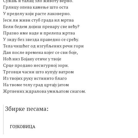
Сужањ и талац зло животу верно.
Грлицу опева камење што оста
У пределу који расте лаковерно.
Јеси ли живи стуб града ил мртва
Бели бедем дојиш превару све већу?
Празно име наде и прелепа жртва
У зиду без звезда праведно се срећу.
Тела чишћег од изгубљених речи гори
Дан после времена којег се сви боје,
Ноћ низ Бојану отиче у твоје
Срце продано несигурној зори.
Трговци часни што купују ватром
Из твојих руку истинито благо
На твоме телу град цртају јатом
Жртвених ждралова умиљатом снагом.
Збирке песама:
ГОЈКОВИЦА