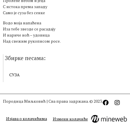
Пролеће небом и јеца
С истока према западу
Само је суза без сенке
Водо моја напаћена
Иза тебе звезде се расадају
И нариче ноћ – удовица
Над свежим рукописом росе.
Збирке песама:
СУЗА
Породица Миљковић | Сва права задржана. © 2023.
Изјава о колачићима
Измени колачиће