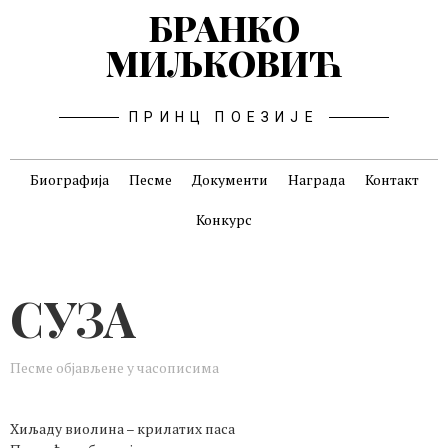
БРАНКО
МИЉКОВИЋ
ПРИНЦ ПОЕЗИЈЕ
Биографија
Песме
Документи
Награда
Контакт
Конкурс
СУЗА
Песме објављене у часописима
Хиљаду виолина – крилатих паса