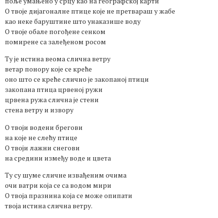
поље умањено у срцу као на географској карти
О твоје дијагоналне птице које не претвараш у жабе
као неке баруштине што унаказише воду
О твоје обале погођене сенком
помирене са залеђеном росом
Ту је истина веома слична ветру
ветар понору које се креће
оно што се креће слично је закопаној птици
закопана птица црвеној ружи
црвена ружа слична је стени
стена ветру и извору
О твоји водени брегови
на које не слећу птице
О твоји лажни снегови
на средини између воде и цвета
Ту су шуме сличне извађеним очима
очи ватри која се са водом мири
О твоја празнина која се може опипати
твоја истина слична ветру.