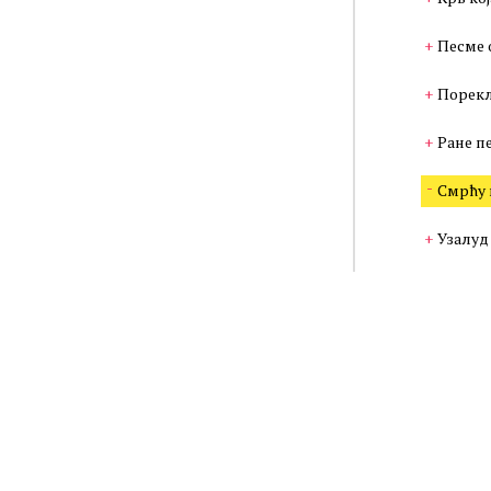
Песме 
Порекл
Ране п
Смрћу 
Узалуд