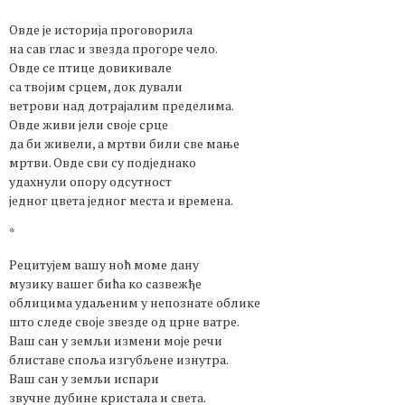
Овде је историја проговорила
на сав глас и звезда прогоре чело.
Овде се птице довикивале
са твојим срцем, док дували
ветрови над дотрајалим пределима.
Овде живи јели своје срце
да би живели, а мртви били све мање
мртви. Овде сви су подједнако
удахнули опору одсутност
једног цвета једног места и времена.
*
Рецитујем вашу ноћ моме дану
музику вашег бића ко сазвежђе
облицима удаљеним у непознате облике
што следе своје звезде од црне ватре.
Ваш сан у земљи измени моје речи
блиставе споља изгубљене изнутра.
Ваш сан у земљи испари
звучне дубине кристала и света.