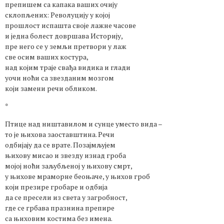
препишем са капака ваших очију
склопљених: Револуцију у којој
прошлост испашта своје лажне часове
и једна болест довршава Историју,
пре него се у земљи претвори у лаж
све осим ваших костура,
над којим траје свађа видика и глади
уочи ноћи са звезданим мозгом
који замени речи обликом.
*
Птице над ништавилом и сунце уместо вида –
то је њихова заоставштина. Речи
одбијају да се врате. Позајмљујем
њихову мисао и звезду изнад гроба
мојој ноћи заљубљеној у њихову смрт,
у њихове мраморне беоњаче, у њихов гроб
који презире гробаре и одбија
да се пресели из света у загробност,
где се грбава празнина препире
са њиховим костима без имена.