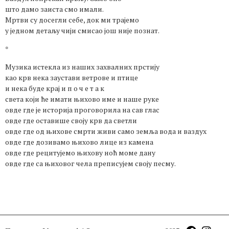
што дамо заиста смо имали.
Мртви су досегли себе, док ми трајемо
у једном детаљу чији смисао још није познат.
*
Музика истекла из наших захвалних прстију
као крв нека заустави ветрове и птице
и нека буде крај и п о ч е т а к
света који ће имати њихово име и наше руке
овде где је историја проговорила на сав глас
овде где оставише своју крв да светли
овде где од њихове смрти живи само земља вода и ваздух
овде где дозивамо њихово лице из камена
овде где рецитујемо њихову ноћ моме дану
овде где са њиховог чела преписујем своју песму.