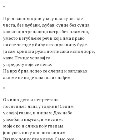
*
Пред вашом крви у коју падају звезде
чиста, без љубави, љубав, сунце без сунца,
као испод трепавица ватра без пламена,
уместо изгубљене речи која има право
на све звезде у бићу што празнину буде.
Ја сам крилата ружа потписана испод зоре,
каже Птица: успавај га
у пределу који се пење.
На врх брда испео се слепац и заплакао:
ако ме не виде како да их нађем.
*
О кишо дуга и непрестана
последњег дана у години! Седим
у својој глави, и пишем. Док небо
увежбава пљусак, и мислим:
моје око и слика коју гледам
још увек нису оно што видим.
Ваздух попрскан крвљу. Само оно