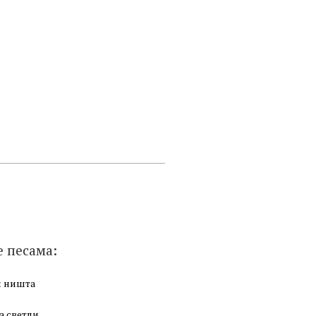
е песама:
и ништа
а светли