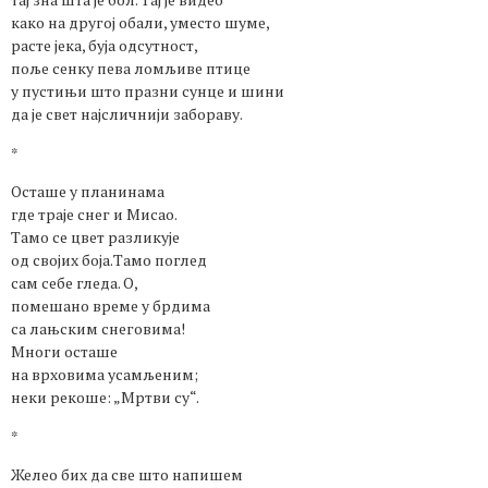
како на другој обали, уместо шуме,
расте јека, буја одсутност,
поље сенку пева ломљиве птице
у пустињи што празни сунце и шини
да је свет најсличнији забораву.
*
Осташе у планинама
где траје снег и Мисао.
Тамо се цвет разликује
од својих боја.Тамо поглед
сам себе гледа. О,
помешано време у брдима
са лањским снеговима!
Многи осташе
на врховима усамљеним;
неки рекоше: „Мртви су“.
*
Желео бих да све што напишем