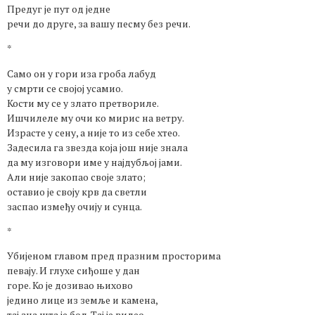
Предуг је пут од једне
речи до друге, за вашу песму без речи.
*
Само он у гори иза гроба лабуд
у смрти се својој усамио.
Кости му се у злато претвориле.
Ишчилеле му очи ко мирис на ветру.
Израсте у сену, а није то из себе хтео.
Задесила га звезда која још није знала
да му изговори име у најдубљој јами.
Али није закопао своје злато;
оставио је своју крв да светли
заспао између очију и сунца.
*
Убијеном главом пред празним просторима
певају. И глухе сиђоше у дан
горе. Ко је дозивао њихово
једино лице из земље и камена,
тај зна шта је бол. Тај је видео