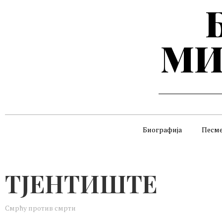
МИ
Биографија
Песм
ТЈЕНТИШТЕ
Смрћу против смрти