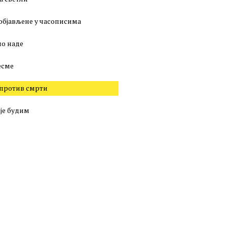
објављене у часописима
о наде
есме
против смрти
 је будим