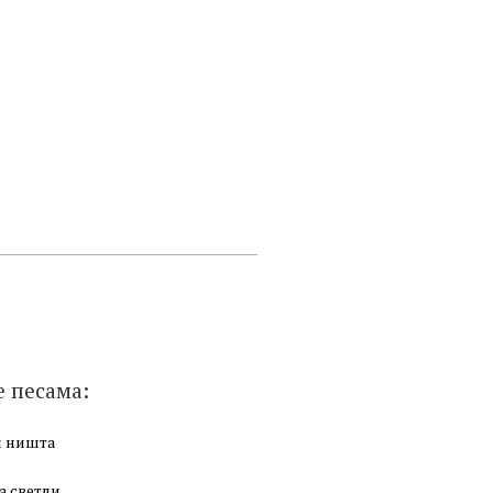
е песама:
и ништа
а светли