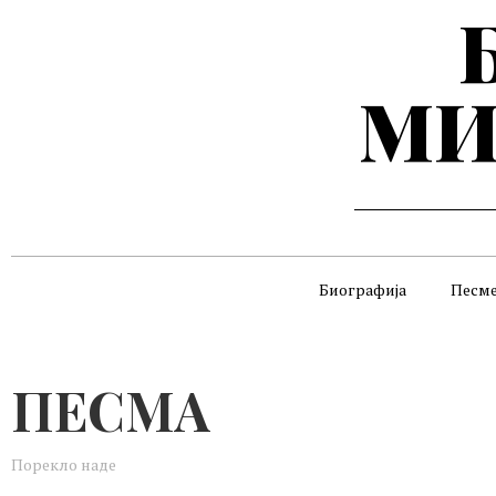
МИ
Биографија
Песм
ПЕСМА
Порекло наде