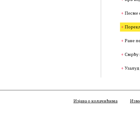
Песме 
Порекл
Ране п
Смрћу 
Узалуд
Изјава о колачићима
Изм