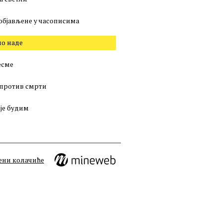
објављене у часописима
о наде
есме
против смрти
 је будим
ени колачиће