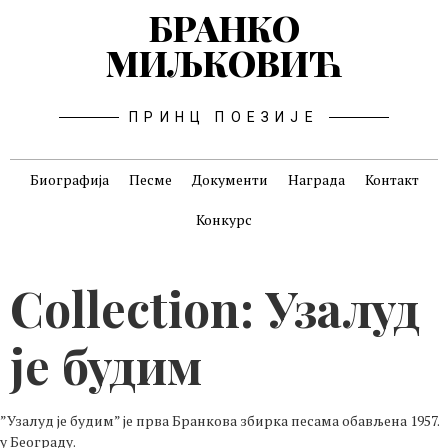
БРАНКО
МИЉКОВИЋ
ПРИНЦ ПОЕЗИЈЕ
Биографија
Песме
Документи
Награда
Контакт
Конкурс
Collection:
Узалуд
је будим
”Узалуд је будим” је прва Бранкова збирка песама обављена 1957.
у Београду.