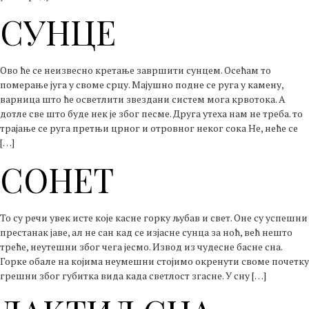
СУНЦЕ
Ово ће се неизвесно кретање завршити сунцем. Осећам то
померање југа у своме срцу. Мајушно подне се руга у камену,
варница што ће осветлити звездани систем мога крвотока. А
дотле све што буде нек је због песме. Друга утеха нам не треба. то
трајање се руга претњи црног и отровног неког сока Не, неће се
[…]
СОНЕТ
То су речи увек исте које касне горку љубав и свет. Оне су успешни
престанак јаве, ал не сан кад се изјасне сунца за ноћ, већ нешто
треће, неутешни због чега јесмо. Извод из чудесне басне сна.
Горке обале на којима неумешни стојимо окренути своме почетку
грешни због губитка вида када светлост згасне. У сну […]