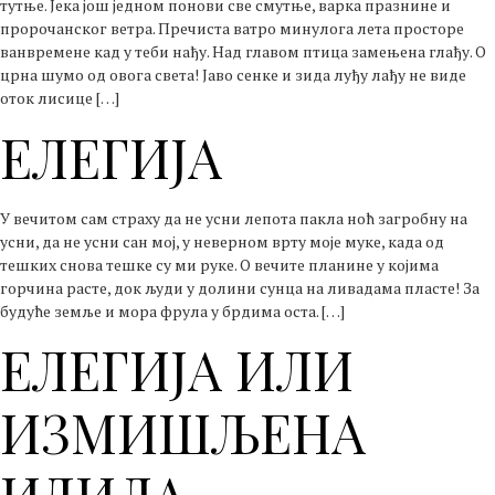
тутње. Јека још једном понови све смутње, варка празнине и
пророчанског ветра. Пречиста ватро минулога лета просторе
ванвремене кад у теби нађу. Над главом птица замењена глађу. О
црна шумо од овога света! Јаво сенке и зида луђу лађу не виде
оток лисице […]
ЕЛЕГИЈА
У вечитом сам страху да не усни лепота пакла ноћ загробну на
усни, да не усни сан мој, у неверном врту моје муке, када од
тешких снова тешке су ми руке. О вечите планине у којима
горчина расте, док људи у долини сунца на ливадама пласте! За
будуће земље и мора фрула у брдима оста. […]
ЕЛЕГИЈА ИЛИ
ИЗМИШЉЕНА
ИДИЛА