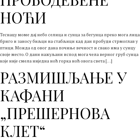
НОЋИ
Теснацу моме дај небо селица и сунца за бегунца преко мога лица
бриго и заносу биљци на стабљици кад дан пробуди стрмоглав у
птици. Можда од овог дана почиње вечност и свако има у сунцу
своје место. О дани нажуљани испод мога чела верног груб сунца
које није смела ниједна ноћ горка ноћ овога света […]
РАЗМИШЉАЊЕ У
КАФАНИ
„ПРЕШЕРНОВА
КЛЕТ“