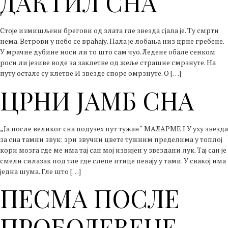
ДАКТИЛ СНА
Стоје измишљени брегови од злата где звезда сјала је. Ту смрти
нема. Ветрови у небо се враћају. Пала је лобања низ црне гребене.
У мрачне дубине носи ли то што сам чуо. Ледене обале сенком
роси ли језиве воде за заклетве од жеље страшне смрзнуте. На
путу остале су клетве И звезде споре омрзнуте. О […]
ЦРНИ ЈАМБ СНА
„Ја после великог сна подузех пут тужан“ МАЛАРМЕ I У уху звезда
за сна тамни звук: зри звучни цвете тужним пределима у топлој
кори мозга где ме има тај сан мој извијен у звездани лук. Тај сан је
смели силазак под тле где слепе птице певају у тами. У свакој има
једна шума. Гле што […]
ПЕСМА ПОСЛЕ
ПРОБОДЕВЕНЕ