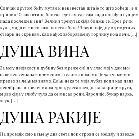
Сличан другом бићу мутан и неизвестан шта је то што хоћеш: је л
привид! О јаво птицо блиска где сам где сам када погођен сунцем
пада последњи зид? Велики тренутак сјаја ближи се. Кроз речи
куда, мада све што кажем негде бива! Значи ниједну од смртних
ствари не скривам, кад нађох заборављену горчину која лечи. […]
ДУША ВИНА
За моју двојакост и дубину без мреже сиђи у глас мој у дан мој
освежен сенком и временом, о слатка помамо! Један чемерни
предео за леђима знамо. Дођи нека те моја љубав води кад пада
неодбрањено зеленилом дрво, удеса звездо, владарице круга,
мрво сјаја у глибу чула да се мисао роди. Чаролијо, бунар варке,
звук, […]
ДУША РАКИЈЕ
На промаји смо између два света док отрови се мешају и звезде