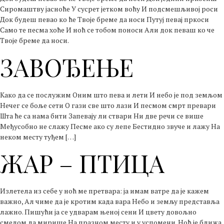
Сиромаштву јасноће У сусрет јетком воћу И подсмешљивој роси
Док будеш певао ко ће Твоје бреме да носи Путуј певај пркоси
Само те песма хоће И ноћ се тобом поноси Али док певаш ко че
Твоје бреме да носи.
ЗАВОЂЕЊЕ
Како да се послужим Оним што пева и лети И небо је под земљом
Нечег се боље сети О гази све што лази И песмом смрт превари
Шта ће са нама бити Запевају ли ствари Ни две речи се више
Међусобно не слажу Песме ако су лепе Бестидно звуче и лажу На
неком месту туђем […]
ЖАР – ПТИЦА
Излетела из себе у ноћ ме претвара: ја имам ватре да је кажем
важно, Ал чиме да је кротим када вара Небо и земљу представља
лажно. Пишући ја се удварам њеној сени И цвету довољно
смелом да мирише На празном месту и у успомени. Ноћ је ближа