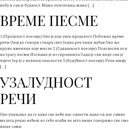
небу и сан је будност. Мање очигледна, мање […]
ВРЕМЕ ПЕСМЕ
1 (Прошлост поезије) Ово је још увек прошлост Побожно време
речи Онај ко говори ствара свет Једна реч чини љубав Око ње
круже именице које мисле 2 (Садашњост поезије) Подсвесни пси
на трагу песми Изгнаше је из скровишта Сада је сви виде сви је
чујете Јер је у великој опасности 3 (Будућност поезије) Речи имају
[…]
УЗАЛУДНОСТ
РЕЧИ
Ово упињање да се каже све неће нас одвести даље од нас самих
ма шта рекао нећеш из себе изаћи не што више говоримо све смо
више сами.