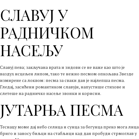
СЛАВУЈ У
РАДНИЧКОМ
НАСЕЉУ
Славуј пева; закључана врата и зидови се не важе као што је
ваздух исцељен липом, тако те нежно песмом опкољава Звезде
измирене са локвом: песма за сваки дан је најлепша песма.
Гледај, засићени романтиком славуји, напустише стихове и
слетеше на радничко насеље звонки и корисни.
ЈУТАРЊА ПЕСМА
Теснацу моме дај небо селица и сунца за бегунца преко мога лица
бриго и заносу биљци на стабљици кад дан пробуди стрмоглав у