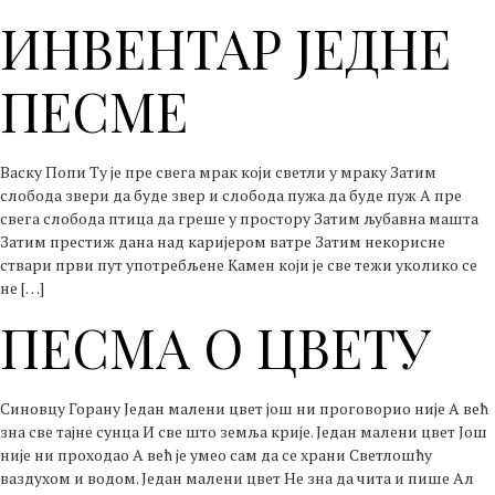
ИНВЕНТАР ЈЕДНЕ
ПЕСМЕ
Васку Попи Ту је пре свега мрак који светли у мраку Затим
слобода звери да буде звер и слобода пужа да буде пуж А пре
свега слобода птица да греше у простору Затим љубавна машта
Затим престиж дана над каријером ватре Затим некорисне
ствари први пут употребљене Камен који је све тежи уколико се
не […]
ПЕСМА О ЦВЕТУ
Синовцу Горану Један малени цвет још ни проговорио није А већ
зна све тајне сунца И све што земља крије. Један малени цвет Још
није ни проходао А већ је умео сам да се храни Светлошћу
ваздухом и водом. Један малени цвет Не зна да чита и пише Ал