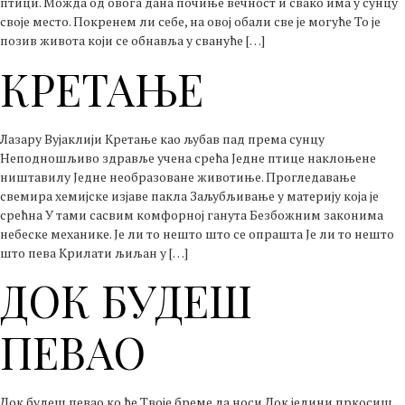
птици. Можда од овога дана почиње вечност и свако има у сунцу
своје место. Покренем ли себе, на овој обали све је могуће То је
позив живота који се обнавља у свануће […]
КРЕТАЊЕ
Лазару Вујаклији Кретање као љубав пад према сунцу
Неподношљиво здравље учена срећа Једне птице наклоњене
ништавилу Једне необразоване животиње. Прогледавање
свемира хемијске изјаве пакла Заљубљивање у материју која је
срећна У тами сасвим комфорној ганута Безбожним законима
небеске механике. Је ли то нешто што се опрашта Је ли то нешто
што пева Крилати љиљан у […]
ДОК БУДЕШ
ПЕВАО
Док будеш певао ко ће Твоје бреме да носи Док једини пркосиш