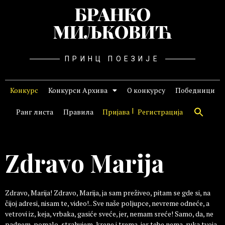
БРАНКО
МИЉКОВИЋ
ПРИНЦ ПОЕЗИЈЕ
Конкурс
Конкурси Архива
О конкурсу
Победници
Ранг листа
Правила
Пријава
Регистрација
Zdravo Marija
Zdravo, Marija! Zdravo, Marija, ja sam preživeo, pitam se gde si, na
čijoj adresi, nisam te, video!.. Sve naše poljupce, nevreme odneće, a
vetrovi iz, keja, vrbaka, gasiće sveće, jer, nemam sreće! Samo, da, ne
padnem, pomalo, strahujem, krene i trema, jer tebe nema, ruka tvoja,