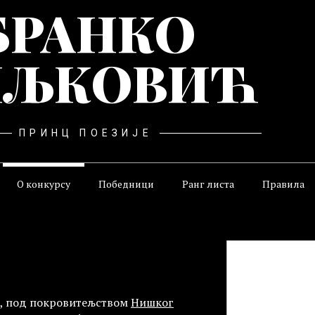
БРАНКО
ЉКОВИЋ
ПРИНЦ ПОЕЗИЈЕ
О конкурсу
Победници
Ранг листа
Правила
а, под покровитељством
Нишког