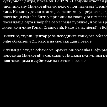
културног центра
, почев од 12.02.2021.године отворен ј
инспирисану Миљковићевим делом под називом ”Бранков
дана. На конкурс сви заинтересовани могу пријавати јед
посетиоци сајта ће бити у прилици да гласају за пет пе
посетилаца сајта изабраће се награда публике , док ће 
жири који чине Горан Станковић, Раде Танасијевић и Бој
Нишки културни центар је за победнике конкурса обез
биће објављени 21. марта на светски дан поезије.
У жељи да сачува сећање на Бранка Миљковића и афирм
породица Миљковић у сарадњи с Нишким културним це
поштоваоцима и љубитељима његове поезије.