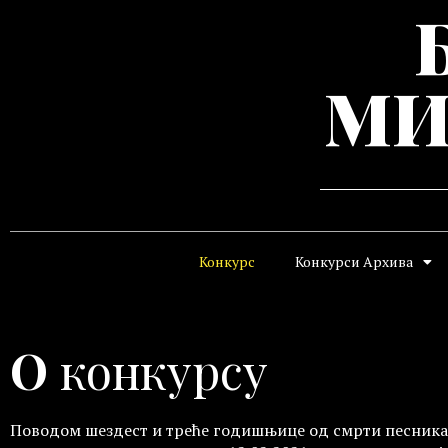
МИ
Конкурс
Конкурси Архива
О
конкурсу
Поводом шездест и треће годишњице од смрти песник