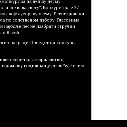
е конкурс за најлепшу песму
а похвала свету”. Конкурс траје 27
ну своју ауторску песму. Регистровани
сама по сопственом избору. Гласовима
три најбоље песме изабрати стручни
ан Васић.
бедио награде. Победници конкурса
ише песничко стваралаштво,
нтром ову годишњицу посвећује свим