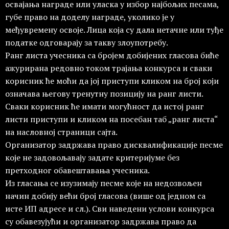
освајања награде или уласка у избор најбољих песама,
губе право на доделу награде, уколико је у
међувремену освоје. Лица која су дала нетачне или туђе
податке одговарају за такву злоупотребу.
Ранг листа учесника са бројем добијених гласова биће
ажурирана редовно током трајања конкурса и сваки
корисник ће моћи да јој приступи кликом на број који
означава његову тренутну позицију на ранг листи.
Сваки корисник ће имати могућност да истој ранг
листи приступи и кликом на посебан таб „ранг листа“
на насловној страници сајта.
Организатор задржава право дисквалификације песме
које не задовољавају задате критеријуме без
претходног обавештавања учесника.
Из гласања се изузимају песме које на недозвољен
начин добију већи број гласова (више од једном са
исте ИП адресе и сл.). Сви наведени услови конкурса
су обавезујући и организатор задржава право да