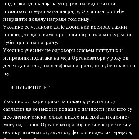
података од значаја за утврђивање идентитета
приликом преузимања награде, Организатор неће
извршити доделу награде том лицу.
Уколико се установи да је добитник креирао лажни
профил, те да је тиме прекршио правила конкурса, он
губи право на награду.
Уколико учесник не одговори слањем потпуних и
исправних података на мејл Организатора у року од
десет дана од дана освајања награде, он губи право на
њу.
ПУБЛИЦИТЕТ
Уколико остваре право на поклон, учесници су
сагласни да се њихови подаци о личности (као што су:
део личног имена, слика, видео материјал и слично)
могу од стране Организатора објавити и користити у
облику штампаног, звучног, фото и видео материјала,