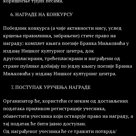
коришћење туђих песама.
НАГРАДЕ НА КОНКУРСУ
Победник конкурса (а чије активности нису, услед
кршења правилника, забрањене) стиче право на
награду: комплет књига поезије Бранка Миљковића у
издању Нишког културног центра, док
другопласирани, трећепласирани и награђени од
стране публике добијају по једну књигу поезије Бранка
Миљковића у издању Нишког културниг центра.
ПОСТУПАК УРУЧЕЊА НАГРАДЕ
Организатор ће, користећи се неким од достављених
података приликом регистрације учесника,
обавестити учесника који остварује право на награду, а
тај податак ће бити јавно доступан.
Од награђеног учесника ће се тражити потврда/