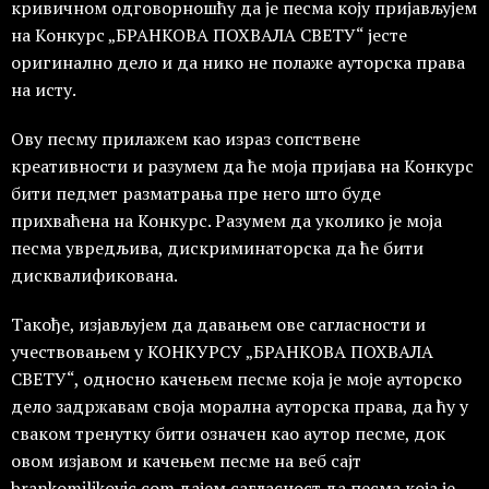
кривичном одговорношћу да је песма коју пријављујем
на Конкурс „БРАНКОВА ПОХВАЛА СВЕТУ“ јесте
оригинално дело и да нико не полаже ауторска права
на исту.
Ову песму прилажем као израз сопствене
креативности и разумем да ће моја пријава на Конкурс
бити педмет разматрања пре него што буде
прихваћена на Конкурс. Разумем да уколико је моја
песма увредљива, дискриминаторска да ће бити
дисквалификована.
Такође, изјављујем да давањем ове сагласности и
учествовањем у КОНКУРСУ „БРАНКОВА ПОХВАЛА
СВЕТУ“, односно качењем песме која је моје ауторско
дело задржавам своја морална ауторска права, да ћу у
сваком тренутку бити означен као аутор песме, док
овом изјавом и качењем песме на веб сајт
brankomiljkovic.com дајем сагласност да песма која је