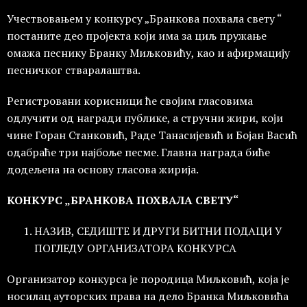
Учествовањем у конкурсу „Бранкова похвала свету “
постаните део пројекта који има за циљ пружање
омажа песнику Бранку Миљковићу, као и афирмацију
песничког стваралаштва.
Регистровани корисници ће својим гласовима
одлучити од награди публике, а стручни жири, који
чине Горан Станковић, Раде Танасијевић и Бојан Васић
одабраће три најбоље песме. Главна награда биће
додељена на основу гласова жирија.
КОНКУРС „БРАНКОВА ПОХВАЛА СВЕТУ“
НАЗИВ, СЕДИШТЕ И ДРУГИ БИТНИ ПОДАЦИ У
ПОГЛЕДУ ОРГАНИЗАТОРА КОНКУРСА
Организатор конкурса је породица Миљковић, која је
носилац ауторских права на дело Бранка Миљковића