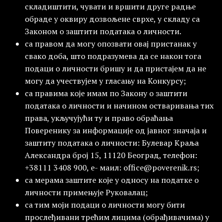
складиштити, чувати и вршити друге радње
обраде у оквиру дозвољене сврхе, у складу са
Законом о заштити података о личности.
са правом да могу опозвати овај пристанак у
свако доба, што подразумева да се након тога
подаци о личности бришу и да пристајем да не
могу да учествујем у гласању на Конкурсу;
са правима које имам по Закону о заштити
података о личности и начином остваривања тих
права, укључујући ту и право обраћања
Поверенику за информације од јавног значаја и
заштиту података о личности: Булевар Краља
Александра број 15, 11120 Београд, телефон:
+38111 3408 900, е- маил: office@poverenik.rs;
са мерама заштите које у односу на податке о
личности примењује Руковалац;
са тим моји подаци о личности могу бити
прослеђивани трећим лицима (обрађивачима) у