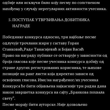
одбије или искључи било коју песму по сопственом
нахођењу у случају нерегуларних активности учесника.
ПОСТУПАК УТВРЂИВАЊА ДОБИТНИКА
НАГРАДЕ
Победнике конкурса односно, три најбоље песме
одлучује трочлани жири у саставу Горан
Станковић,Раде Танасијевић и Бојан Васић
Право на награду публике се остварује у зависности од
броја гласова које песме учесника конкурса добију од
стране других регистрованих корисника, те њихове
позиције на ранг листи која директно зависи од
освојених гласова. Име/на награђеног/их учесника
Конкурса ће бити објављена најкасније три радна дана
након завршетка конкурса на сајту „Бранкова похвала
свету“.
Песме морају бити ауторске. Није дозвољено