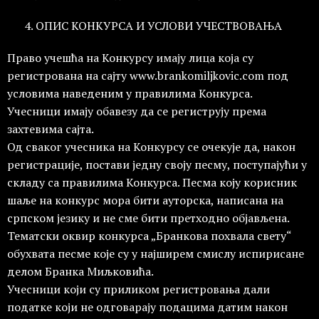
ОПИС КОНКУРСА И УСЛОВИ УЧЕСТВОВАЊА
Право учешћа на Конкурсу имају лица која су
регистрована на сајту www.brankomiljkovic.com под
условима наведеним у правилима Конкурса.
Учесници имају обавезу да се региструју према
захтевима сајта.
Од сваког учесника на Конкурсу се очекује да, након
регистрације, постави једну своју песму, поступајући у
складу са правилима Конкурса.
Песма коју корисник
шаље на конкурс мора бити ауторска, написана на
српском језику и не сме бити претходно објављена.
Тематски оквир конкурса „Бранкова похвала свету“
обухвата песме које су у најширем смислу испирисане
делом Бранка Миљковића.
Учесници који су приликом регистровања дали
податке који не одговарају подацима датим након