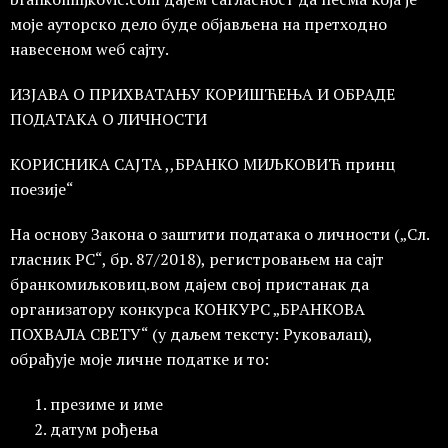
моје ауторско дело буде објављена на претходно
навесеном wеб сајту.
ИЗЈАВА О ПРИХВАТАЊУ КОРИШЋЕЊА И ОБРАДЕ
ПОДАТАКА О ЛИЧНОСТИ
КОРИСНИКА САЈТА ,,БРАНКО МИЉКОВИЋ принц
поезије“
На основу Закона о заштити података о личности („Сл.
гласник РС“, бр. 87/2018), регистровањем на сајт
бранкомиљковиц.вом дајем свој пристанак да
организатору конкурса КОНКУРС „БРАНКОВА
ПОХВАЛА СВЕТУ“ (у даљем тексту: Руковалац),
обрађује моје личне податке и то:
презиме и име
датум рођења