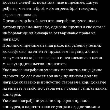
достава следећих података: име и презиме, датум
рођења, матични број, мејл адреса, број телефона,
адреса становања.
Организатор ће обавестити награђеног учесника о
датуму уручења награде, односно пружити све остале
информације од значаја за остваривање права на
награду.
Приликом преузимања награде, награђени учесник
доказује свој идентитет пружањем на увид личног
документа из којег се на јасан и недвосмислен начин
може утврдити његов идентитет.
Уколико је награђени учесник малолетно лице (лице
старости до осамнаест година), приликом доделе
награде обавезно је присуство старатеља који доказује
идентитет и својство старатеља у складу са правилима
конкурса.
Уколико награђени учесник прекрши правила
конкурса, а нарочито ако се уздржи од достављања