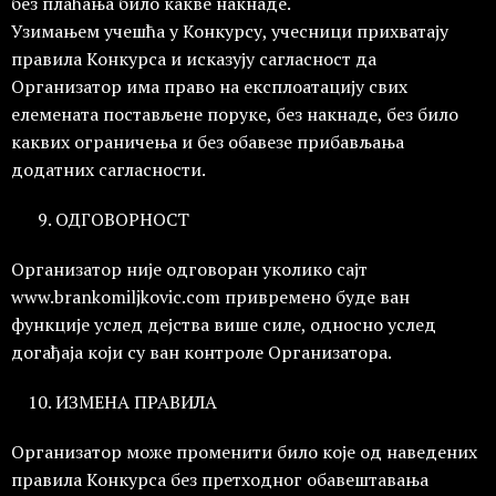
без плаћања било какве накнаде.
Узимањем учешћа у Конкурсу, учесници прихватају
правила Конкурса и исказују сагласност да
Организатор има право на експлоатацију свих
елемената постављене поруке, без накнаде, без било
каквих ограничења и без обавезе прибављања
додатних сагласности.
ОДГОВОРНОСТ
Организатор није одговоран уколико сајт
www.brankomiljkovic.com привремено буде ван
функције услед дејства више силе, односно услед
догађаја који су ван контроле Организатора.
ИЗМЕНА ПРАВИЛА
Организатор може променити било које од наведених
правила Конкурса без претходног обавештавања