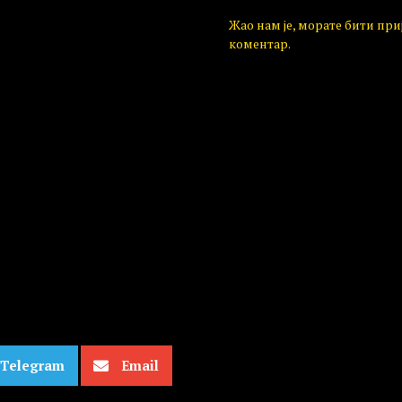
Жао нам је, морате бити пр
коментар.
Telegram
Email