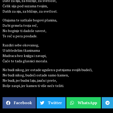
Date za nju, za bližnje, za svetlost,
Čelik sija pod suzama tvojim,
Datih za nju, za bližnje, za svetlost.
Olujama te satkaše bogovi planina,
Da bi grmela tvoja reč,
No boginje ti dadoše savest,
Te reč u pera predade.
Razdiri sebe okovanog,
U izbledelim tkaninama
Mudraca bez knjiga i zavapi,
Čuće te tada glasnici morala.
Ne budi nikog, jer ostade ugušen u patnjama svojih budeći,
Ne budi nikog, budeći ostade samo kamen,
Ne budi, jer budni laju, jauču i prete,
Bolje zaspi, jer kamen ti više neće težiti.
Facebook
Twitter
WhatsApp