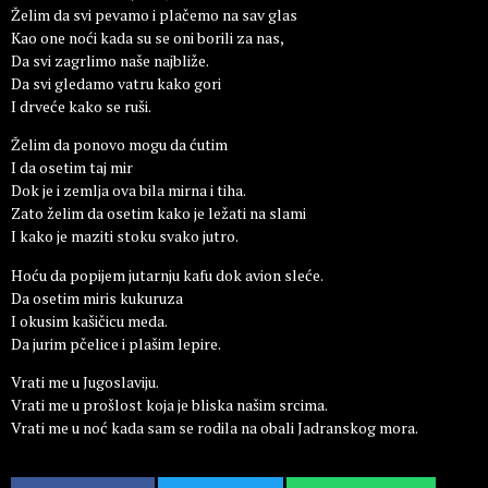
Želim da svi pevamo i plačemo na sav glas
Kao one noći kada su se oni borili za nas,
Da svi zagrlimo naše najbliže.
Da svi gledamo vatru kako gori
I drveće kako se ruši.
Želim da ponovo mogu da ćutim
I da osetim taj mir
Dok je i zemlja ova bila mirna i tiha.
Zato želim da osetim kako je ležati na slami
I kako je maziti stoku svako jutro.
Hoću da popijem jutarnju kafu dok avion sleće.
Da osetim miris kukuruza
I okusim kašičicu meda.
Da jurim pčelice i plašim lepire.
Vrati me u Jugoslaviju.
Vrati me u prošlost koja je bliska našim srcima.
Vrati me u noć kada sam se rodila na obali Jadranskog mora.