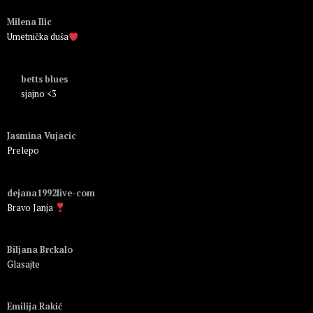
Пријавите се да бисте одговорили
Milena Ilic
Umetnička duša
Пријавите се да бисте одговорили
betts blues
sjajno <3
Пријавите се да бисте одговорили
Jasmina Vujacic
Prelepo
Пријавите се да бисте одговорили
dejana1992live-com
Bravo Janja
Пријавите се да бисте одговорили
Biljana Brckalo
Glasajte
Пријавите се да бисте одговорили
Emilija Rakić