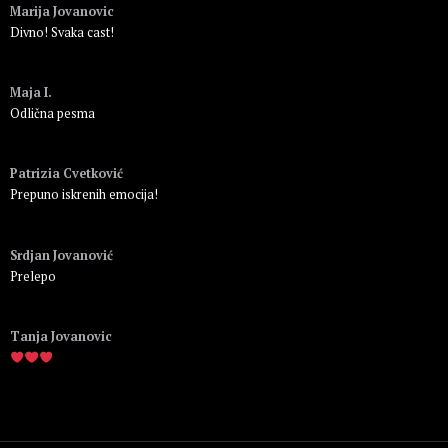
Marija Jovanovic
Divno! Svaka cast!
Пријавите се да бисте одговорили
Maja I.
Odlična pesma
Пријавите се да бисте одговорили
Patrizia Cvetković
Prepuno iskrenih emocija!
Пријавите се да бисте одговорили
Srdjan Jovanović
Prelepo
Пријавите се да бисте одговорили
Tanja Jovanovic
Пријавите се да бисте одговорили