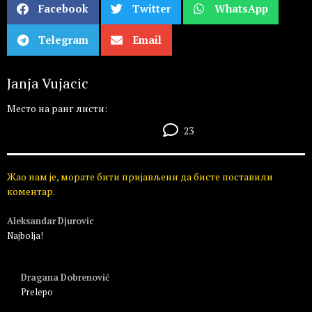
Facebook
Twitter
WhatsApp
Telegram
Email
Janja Vujacic
Место на ранг листи:
23
Жао нам је, морате бити пријављени да бисте поставили
коментар.
Aleksandar Djurovic
Najbolja!
Пријавите се да бисте одговорили
Dragana Dobrenović
Prelepo