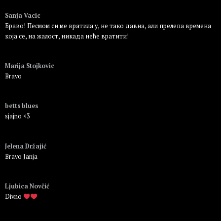
Пријавите се да бисте одговорили
Sanja Vacic
Браво! Песмом си ме вратила у, не тако давна, али прелепа времена
која се, на жалост, никада неће вратити!
Пријавите се да бисте одговорили
Marija Stojkovic
Bravo
Пријавите се да бисте одговорили
betts blues
sjajno <3
Пријавите се да бисте одговорили
Jelena Držajić
Bravo Janja
Пријавите се да бисте одговорили
Ljubica Novčić
Divno
Пријавите се да бисте одговорили