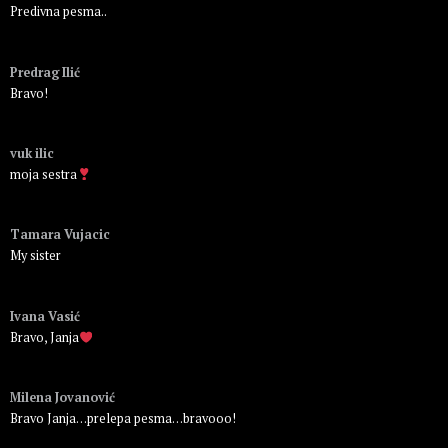
Predivna pesma..
Пријавите се да бисте одговорили
Predrag Ilić
Bravo!
Пријавите се да бисте одговорили
vuk ilic
moja sestra
Пријавите се да бисте одговорили
Tamara Vujacic
My sister
Пријавите се да бисте одговорили
Ivana Vasić
Bravo, Janja
Пријавите се да бисте одговорили
Milena Jovanović
Bravo Janja…prelepa pesma…bravooo!