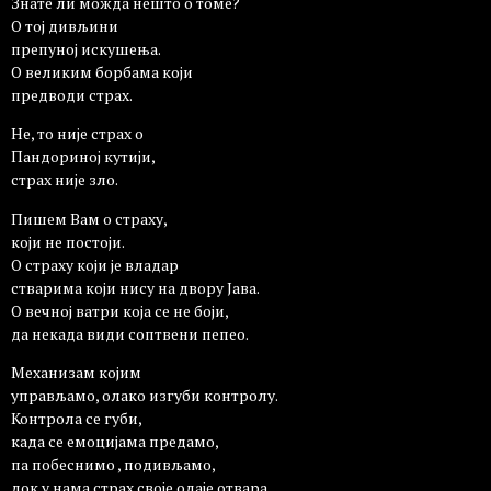
Знате ли можда нешто о томе?
О тој дивљини
препуној искушења.
О великим борбама који
предводи страх.
Не, то није страх о
Пандориној кутији,
страх није зло.
Пишем Вам о страху,
који не постоји.
О страху који је владар
стварима који нису на двору Јава.
О вечној ватри која се не боји,
да некада види соптвени пепео.
Механизам којим
управљамо, олако изгуби контролу.
Контрола се губи,
када се емоцијама предамо,
па побеснимо , подивљамо,
док у нама страх своје одаје отвара.