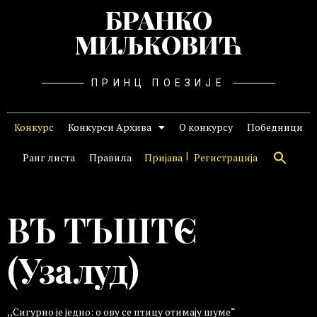
БРАНКО
МИЉКОВИЋ
ПРИНЦ ПОЕЗИЈЕ
Конкурс
Конкурси Архива
О конкурсу
Победници
Ранг листа
Правила
Пријава
Регистрација
ВЪ ТЪШТЄ
(Узалуд)
,,Сигурно је једно: о ову се птицу отимају шуме“