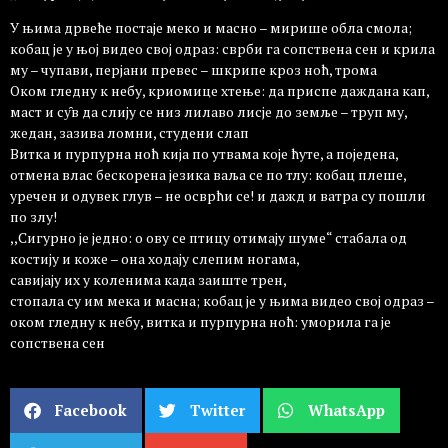
У њима дрвеће постаје меко и масно – мирише обла смола;
кобац је у њој видео свој одраз: сврби га сопствена сен и крила
му – чупави, перјани превес – шкрипе кроз ноћ, трома
Оком гледну к небу, криомице хтење: да приспе даждана кап,
маст и су̑в да слију се низ лилаво лисје до земље – труп му,
жедан, зазива ломни, студени слап
Витка и пурпурна ноћ кија по утвама које ћуте, а поједена,
отмена влас бескорена језика ваља се по тлу: кобац плеше,
уречен и одувек глув – не осврћи се! и дажд и ватра су пошли
по злу!
,,Сигурно је једно: о ову се птицу отимају шуме“ стабала од
костију и коже – она ходају слепим ногама,
савијају их у коленима када заиште трен,
стопала су им мека и масна; кобац је у њима видео свој одраз –
оком гледну к небу, витка и пурпурна ноћ: уморила га је
сопствена сен
Facebook
Twitter
WhatsApp