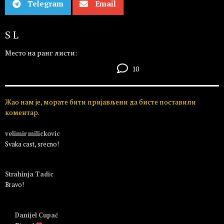
Telegram
Email
S L
Место на ранг листи:
10
Жао нам је, морате бити пријављени да бисте поставили
коментар.
velimir milickovic
Svaka cast, srecno!
Пријавите се да бисте одговорили
Strahinja Tadic
Bravo!
Пријавите се да бисте одговорили
Danijel Cupać