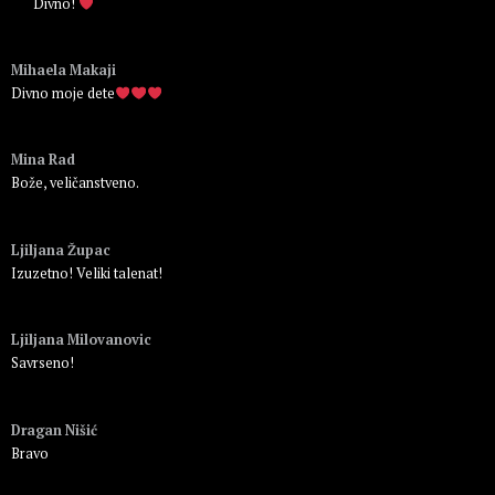
Divno!
Пријавите се да бисте одговорили
Mihaela Makaji
Divno moje dete
Пријавите се да бисте одговорили
Mina Rad
Bože, veličanstveno.
Пријавите се да бисте одговорили
Ljiljana Župac
Izuzetno! Veliki talenat!
Пријавите се да бисте одговорили
Ljiljana Milovanovic
Savrseno!
Пријавите се да бисте одговорили
Dragan Nišić
Bravo
Пријавите се да бисте одговорили