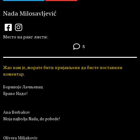
Nada Milosavljević
Место на ранг листи:
8
Жао нам је, морате бити пријављени да бисте поставили
коментар.
Боривоје Лачњевац
Браво Надо!
Пријавите се да бисте одговорили
Ana Berbakov
Moja najbolja Nada, do pobede!
Пријавите се да бисте одговорили
Olivera Miljakovic