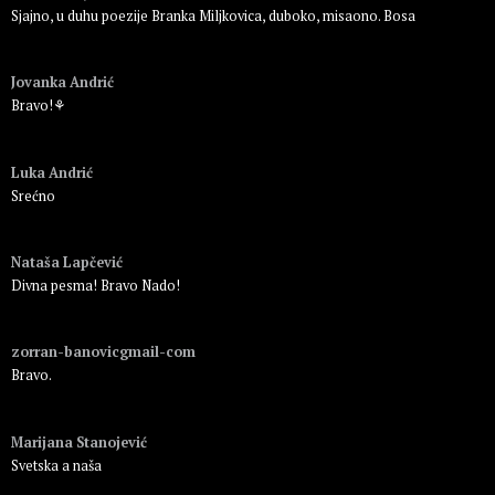
Sjajno, u duhu poezije Branka Miljkovica, duboko, misaono. Bosa
Пријавите се да бисте одговорили
Jovanka Andrić
Bravo!⚘
Пријавите се да бисте одговорили
Luka Andrić
Srećno
Пријавите се да бисте одговорили
Nataša Lapčević
Divna pesma! Bravo Nado!
Пријавите се да бисте одговорили
zorran-banovicgmail-com
Bravo.
Пријавите се да бисте одговорили
Marijana Stanojević
Svetska a naša