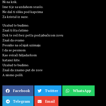
Ni na krik.
Ime ti je sa uzdahom sraslo.
Ne daš ti sliku pod kapcima
Za kristal iz suze.
Uzalud te budimo.
Znaš ti šta ćutimo
Dok te reči bez petla pod jabučicom zovu
Znaš da ovamo
Pesnike na očnjak uzimaju
I da se pesmom
Kao svirači hiljadarkom
katanci kite.
Uzalud te budimo.
Znaš da znamo put do zore
A nismo pošli.
Facebook
Twitter
WhatsApp
Telegram
Email