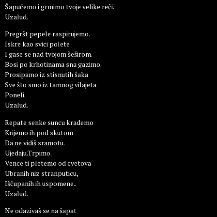
Šapućemo i grmimo tvoje velike reči.
Uzalud.
Pregršt pepele raspirujemo.
Iskre kao svici polete
I gase se nad tvojom šeširom.
Bosi po krhotinama sna gazimo.
Prosipamo iz stisnutih šaka
Sve što smo iz tamnog vilajeta
Poneli.
Uzalud.
Repate senke suncu krademo
Krijemo ih pod skutom
Da ne vidiš sramotu.
Ujedaju.Trpimo.
Vence ti pletemo od cvetova
Ubranih niz stranputicu,
Iščupanih ih uspomene..
Uzalud.
Ne odazivaš se na šapat