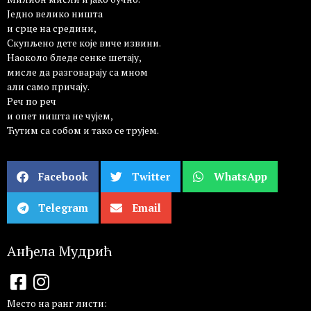
Једно велико ништа
и срце на средини,
Скупљено дете које виче извини.
Наоколо бледе сенке шетају,
мисле да разговарају са мном
али само причају.
Реч по реч
и опет ништа не чујем,
Ћутим са собом и тако се трујем.
Facebook
Twitter
WhatsApp
Telegram
Email
Анђела Мудрић
Место на ранг листи: