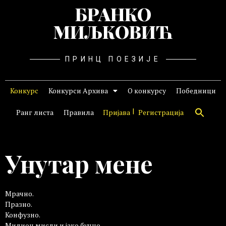
БРАНКО
МИЉКОВИЋ
ПРИНЦ ПОЕЗИЈЕ
Конкурс
Конкурси Архива
О конкурсу
Победници
Ранг листа
Правила
Пријава
Регистрација
Унутар мене
Мрачно.
Празно.
Конфузно.
Милион мисли и јако бучно.