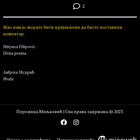
2
Жао нам је, морате бити пријављени да бисте поставили
коментар.
Mirjana Filipovic
Divna pesma.
Пријавите се да бисте одговорили
Анђела Мудрић
Hvala
Пријавите се да бисте одговорили
Породица Миљковић | Сва права задржана. © 2023.
Изјава о колачићима
Измени колачиће