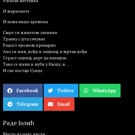
Раскош нестанка
И марионете
И нема више времена
Смрт си животом зачинио
Травку с југа сачувао
Радост пјесмом преварио
Ако си жив, дођи и запјевај, и мртав дођи
Страст опјевај, дерт да напијеш
Тако се живи и љуби у Нишу, и …
И све постаје Сунце
Facebook
Twitter
WhatsApp
Telegram
Email
Раде Јолић
Место на ранг листи: