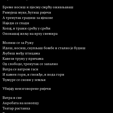
Бреме носиш и пјесму смрћу оживљаваш
Римујеш муке, ћутиш ријечи
А тренутак градиш за вјекове
Наједи се глади
Копај, и тражи срећу у срећи
Опонашај жељу на врху свемира
Молиш се за Ружу
Идеш, носиш, скупљаш бомбе и стално је будиш
Љубиш међу птицама
Кавези труну у причама
Од слободе, тренутак се запалио
Ватра се ватром гаси
И камен гори, и гвожђе, и вода гори
Ћумуре се снови у земљи
Убијају неизговорене ријечи
Ватра и све
Акробата на конопцу
Театар растанка