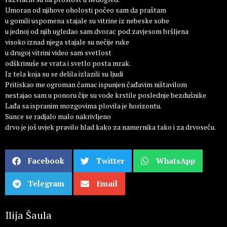
Umoran od njihove oholosti počeo sam da praštam
u gomili uspomena stajale su vitrine iz nebeske sobe
u jednoj od njih ugledao sam dvorac pod zavjesom bršljena
visoko iznad njega stajale su nečije ruke
u drugoj vitrini video sam svetlost
odškrinuše se vrata i svetlo posta mrak.
Iz tela koja su se delila izlazili su ljudi
Pritiskao me ogroman čamac ispunjen čađavim ništavilom
nestajao sam u ponoru čije su vode krstile poslednje bezdušnike
Lađa sa ispranim mozgovima plovila je horizontu.
Sunce se radjalo malo nakrivljeno
drvo je još uvjek pravilo hlad kako za namernika tako i za drvoseču.
Facebook
Twitter
WhatsApp
Telegram
Email
Ilija Šaula