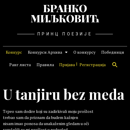
БРАНКО
МИЉКОВИЋ
ПРИНЦ ПОЕЗИЈЕ
Конкурс
Конкурси Архива
О конкурсу
Победници
Ранг листа
Правила
Пријава
Регистрација
U tanjiru bez meda
Trpeo sam dodire koji su zadirkivali moju prošlost
trebao sam da priznam da budem kažnjen
nisam imao ponosa da unakaženim gledam u oči
razvlačili su mi prošlost u nedogled.