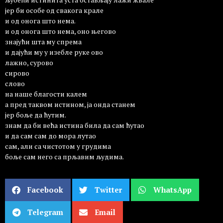
јер би особе од свакога крале
и од онога што нема.
и од онога што нема, оно његово
знајући шта му спрема
и дајући му у изебле руке ово
лажно, сурово
сирово
слово
на наше благости калем
а пред таквом истином, ја онда станем
јер боље да ћутим.
знам да би већа истина била да сам ћутао
и да сам сам до мора лутао
сам, али са чистотом у грудима
боље сам него са прљавим људима.
Facebook
Twitter
WhatsApp
Telegram
Email