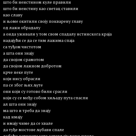
што би неистином куле правили
што би неистину као светац ставили
као славу
и њоме окитили своју покварену главу
од лажи обрадалу
а онда уживали у том свом спадалу истинскога краја
надајући се да се тим лажима спаја
са туђом чистотом
а шта они знају
да својом срамотом
да својом лажном добротом
крче неке путе
који нису обрасли
па се због њих љуте
они који су готово били срасли
који су се међу собом хиљаду пута спасли
ал шта они знају
ма што и треба да знају
кад имају
и имају чиме да се хвале
да туђе мостове љубави спале
љубећи истинита уста остављају лажи жвале