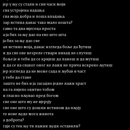
јер у њу су стали и сви часи моји
сва устројена надања
сва моја добра и лоша владања.
зар истина данас тако мало кошта?
само та два мјесеца проста
а ја бих за њу дао па ево што шта
ја бих за њу дао све
ал истино моја, данас изгледа боље да ћутиш
и да све ове незреле ствари никад не слутиш
боље је и теби да се кријеш да лажеш и да мутиш
и да се на сваког оног ко лажи не прича искрено љутиш
јер изгледа да не може сада и љубав и част
у тебе да стане
зашто не бих и ја засадио једне лажи храст
па га лијепо окитио тобом
и гласно пљувао пред богом
све оне што му не вјерују
све оне што су дошли истином да пљују
те нове људе мога живота
а доброта?
гдје су тек њу ти лажни људи оставили?