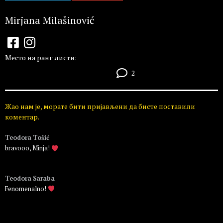
Mirjana Milašinović
Место на ранг листи:
2
Жао нам је, морате бити пријављени да бисте поставили
коментар.
Teodora Tošić
bravooo, Minja!
Пријавите се да бисте одговорили
Teodora Saraba
Fenomenalno!
Пријавите се да бисте одговорили