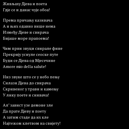
Живљаху Дјева и поета
Гдје се и данас чује обоа!
Према причању казивача
А и њих одавно више немa
Између Дјеве и свирача
Бијаше море прапоема!
Чим први звуци свирале фине
Прекрију уснуле сеоске путе
Буди се Дјева од Мјесечине
Amore mio della salute!
Низ звуке што се у небо пењу
Силази Дјева до свирача
Скривеног у трави и камењу
У лику поете и снивача!
Ал’ завист узе демоне зле
Да прате Дјеву и поету
А затим стаде да их кле
Најтежом клетвом на свијету!