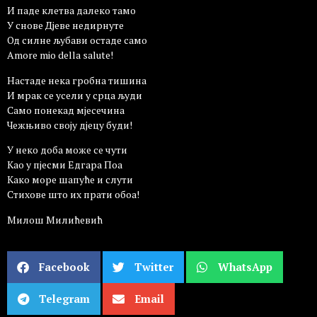
И паде клетва далеко тамо
У снове Дјеве недирнуте
Од силне љубави остаде само
Amore mio della salute!
Настаде нека грoбна тишина
И мрак се усели у срца људи
Само понекад мјесечина
Чежњиво своју дјецу буди!
У неко доба може се чути
Као у пјесми Едгара Поа
Како море шапуће и слути
Стихове што их прати обоа!
Милош Милићевић
Facebook
Twitter
WhatsApp
Telegram
Email