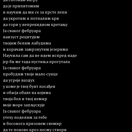
да је припитомим
и научим да ми се за прсте лепи
да укротим и потпалим крв
да гори у непрекидном кретању
Ја сваког фебруара
наизуст рецитујем
твојим белим лабудима
и корачам замрзнутим језерима
Научила сам да не идем испред наде
јер би ме тада пустиња прогутала
Ја сваког фебруара
пробудим твоје мало сунце
да угреје ваздух
у коме је твој бунт посађен
и обасја обале на којима
твоја бол и твој немир
моје море запљускује
Ја сваког фебруара
утеху поделим за тебе
и босонога призовем свемир
да те поново кроз песму створи