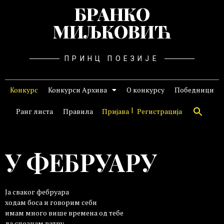
БРАНКО
МИЉКОВИЋ
ПРИНЦ ПОЕЗИЈЕ
Конкурс
Конкурси Архива
О конкурсу
Победници
Ранг листа
Правила
Пријава
Регистрација
У ФЕБРУАРУ
Ја сваког фебруара
ходам боса и говорим себи
имам много више времена од тебе
да спознам ватру