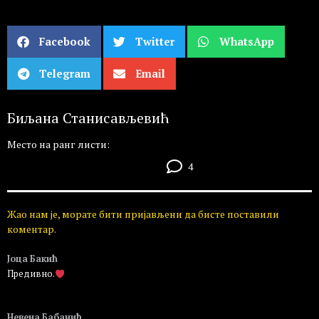
Facebook
Twitter
WhatsApp
Telegram
Email
Биљана Станисављевић
Место на ранг листи:
4
Жао нам је, морате бити пријављени да бисте поставили
коментар.
Јоца Бакић
Предивно.
Пријавите се да бисте одговорили
Невена Бабанић